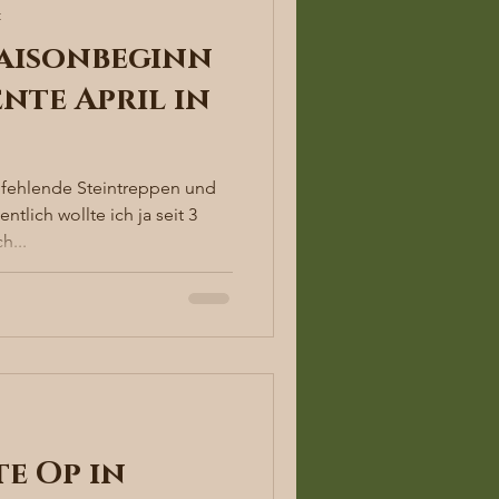
t
 Saisonbeginn
nte April in
fehlende Steintreppen und
tlich wollte ich ja seit 3
h...
te Op in