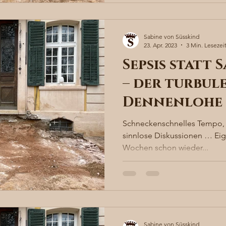
Sabine von Süsskind
23. Apr. 2023
3 Min. Lesezei
Sepsis statt
– der turbule
Dennenlohe
Schneckenschnelles Tempo, 
sinnlose Diskussionen … Eigentlich wollte ich ja seit 3
Wochen schon wieder...
Sabine von Süsskind