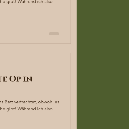
he gibt! Während ich also
te Op in
s Bett verfrachtet, obwohl es
he gibt! Während ich also