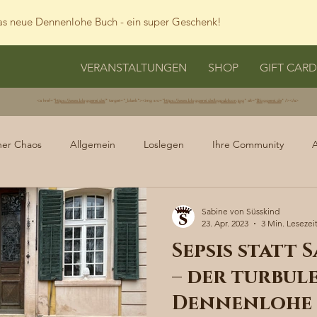
s neue Dennenlohe Buch - ein super Geschenk!
VERANSTALTUNGEN
SHOP
GIFT CARD
<a href="
https://www.bloggerei.de/
" target="_blank"><img src="
https://www.bloggerei.de/bgpublicon.jpg
" alt="
Bloggerei.de
" /></a>
her Chaos
Allgemein
Loslegen
Ihre Community
Sabine von Süsskind
23. Apr. 2023
3 Min. Lesezei
Sepsis statt
– der turbule
Dennenlohe