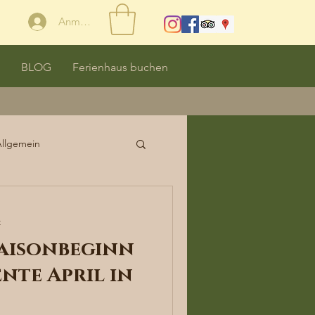
Anmelden
BLOG
Ferienhaus buchen
Allgemein
t
 Saisonbeginn
nte April in