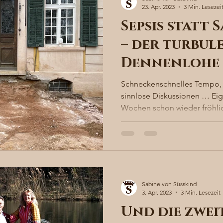
23. Apr. 2023
3 Min. Lesezei
Sepsis statt
– der turbule
Dennenlohe
Schneckenschnelles Tempo, 
sinnlose Diskussionen … Eigen
Wochen schon wieder fröhlic
Sabine von Süsskind
3. Apr. 2023
3 Min. Lesezeit
Und die zwei