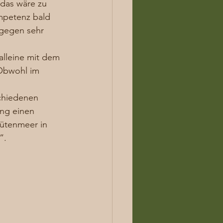
das wäre zu 
ompetenz bald 
gegen sehr 
alleine mit dem 
 Obwohl im 
schiedenen 
ng einen 
lütenmeer in 
”. 