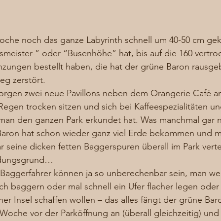
oche noch das ganze Labyrinth schnell um 40-50 cm gekü
meister-” oder “Busenhöhe” hat, bis auf die 160 vertro
lanzungen bestellt haben, die hat der grüne Baron rausg
g zerstört. 
orgen zwei neue Pavillons neben dem Orangerie Café ang
egen trocken sitzen und sich bei Kaffeespezialitäten u
man den ganzen Park erkundet hat. Was manchmal gar nic
 Baron hat schon wieder ganz viel Erde bekommen und m
seine dicken fetten Baggerspuren überall im Park verteil
idungsgrund… 
 Baggerfahrer können ja so unberechenbar sein, man wei
h baggern oder mal schnell ein Ufer flacher legen oder
ner Insel schaffen wollen – das alles fängt der grüne Baro
Woche vor der Parköffnung an (überall gleichzeitig) und 