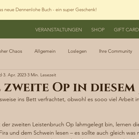
s neue Dennenlohe Buch - ein super Geschenk!
VERANSTALTUNGEN
SHOP
GIFT CARD
oher Chaos
Allgemein
Loslegen
Ihre Community
d
3. Apr. 2023
3 Min. Lesezeit
 zweite Op in diesem
eise ins Bett verfrachtet, obwohl es sooo viel Arbeit 
 der zweiten Leistenbruch Op lahmgelegt bin, lernen di
Fira und dem Schwein lesen – es sollte auch gleich was r