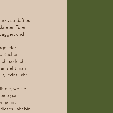
rzt, so daß es 
ckneten Tujen, 
ebaggert und 
eliefert, 
nd Kuchen 
ht so leicht 
an sieht man 
t, jedes Jahr 
ß nie, wo sie 
 eine ganz 
n ja mit 
dieses Jahr bin 