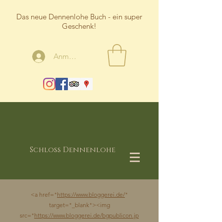
Das neue Dennenlohe Buch - ein super
Geschenk!
Anmelden
Schloss Dennenlohe
<a href="
https://www.bloggerei.de/
"
target="_blank"><img
src="
https://www.bloggerei.de/bgpublicon.jp