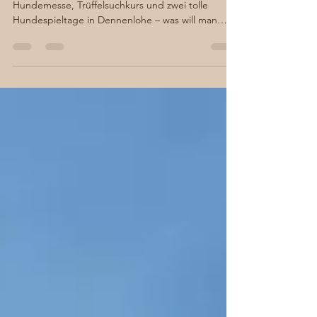
Am 7./8. September gibt es wieder eine große
Hundemesse, Trüffelsuchkurs und zwei tolle
Hundespieltage in Dennenlohe – was will man
mehr...