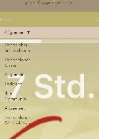
g
" alt="
Bloggerei.de
" /></a>
BLOG
Allgemein
Denneloher
Schlossleben
Dennenloher
Chaos
Allgemein
Loslegen
Ihre
Community
Allgemein
Dennenloher
Schlossleben