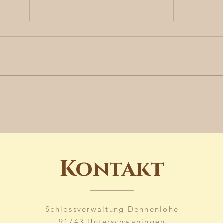
Sagenhafter
Vo
Rosenberg und wilde
Sch
Beatles
Bali-
Leb
Kontakt
Den
Schlossverwaltung Dennenlohe
91743 Unterschwaningen