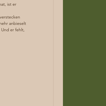
t, ist er 
verstecken 
mehr anbieselt 
Und er fehlt, 