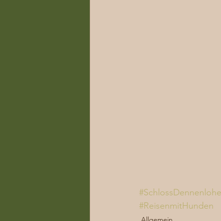
#SchlossDennenloh
#ReisenmitHunden
Allgemein