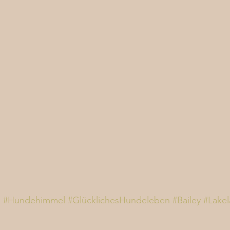
e
#Hundehimmel
#GlücklichesHundeleben
#Bailey
#Lakel