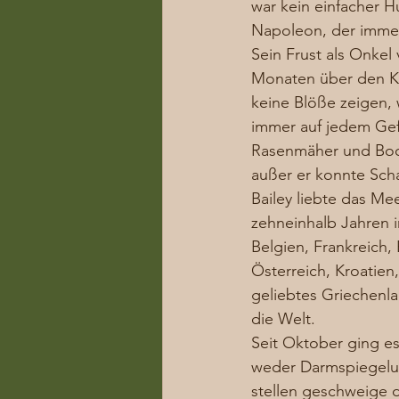
war kein einfacher Hu
Napoleon, der immer 
Sein Frust als Onkel
Monaten über den Kop
keine Blöße zeigen, 
immer auf jedem Gefäh
Rasenmäher und Boot
außer er konnte Scha
Bailey liebte das Me
zehneinhalb Jahren 
Belgien, Frankreich, 
Österreich, Kroatien
geliebtes Griechenla
die Welt.  
Seit Oktober ging es
weder Darmspiegelun
stellen geschweige d