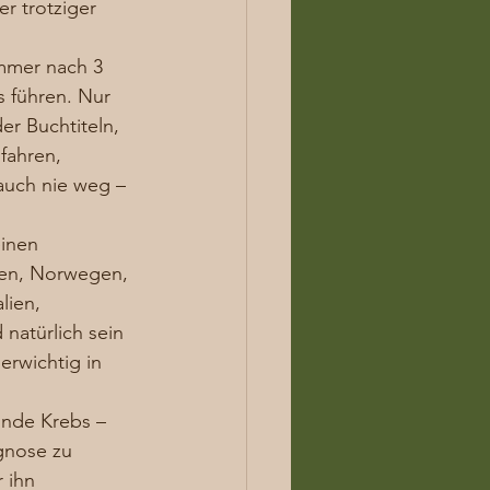
er trotziger 
immer nach 3 
 führen. Nur 
er Buchtiteln, 
fahren, 
auch nie weg – 
 
einen 
den, Norwegen, 
lien, 
natürlich sein 
erwichtig in 
Ende Krebs – 
gnose zu 
 ihn 