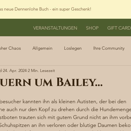
s neue Dennenlohe Buch - ein super Geschenk!
VERANSTALTUNGEN
SHOP
GIFT CARD
oher Chaos
Allgemein
Loslegen
Ihre Community
d
24. Apr. 2024
2 Min. Lesezeit
uern um Bailey…
besucher kannten ihn als kleinen Autisten, der bei den 
e auch nur den Kopf zu drehen durch die Hundemenge l
stboten trauten sich mit gutem Grund nicht an ihm vorbei
Schuhspitzen an ihn verloren oder blutige Daumen beko