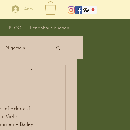
Anmelden
BLOG
Ferienhaus buchen
Allgemein
ief oder auf 
. Viele 
mmen – Bailey 