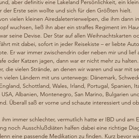
nd, aber definitiv eine Lakeland Persönlichkeit, ein klein
der Erste sein wollte und sich für den Größten hielt.  
 von vielen kleinen Airedaleterrierwelpen, die ihm dann 
f wuchsen, ließ ihn aber ein straffes Regiment im Haus
war seine Devise. Der Star auf allen Weihnachtskarten od
rt mit dabei, sofort in jeder Reisekiste – er liebte Auto
e. Er war immer zwischendrin oder neben mir und lief 
fe oder Katzen jagen, dann war er nicht mehr zu halten.
er, die vielen Strände, an denen wir waren und war mit s
in vielen Ländern mit uns unterwegs: Dänemark, Schwe
England, Schottland, Wales, Irland, Portugal, Spanien, Ita
, USA, Albanien, Montenegro, San Marino, Bulgarien und 
nd. Überall saß er vorne und schaute interessiert und ob
 ihm immer schlechter, vermutlich hatte er IBD und am 
g noch Ausschlußdiäten halfen dabei eine richtige Dia
enn eine passende Medikation zu finden. Kurz bevor wir