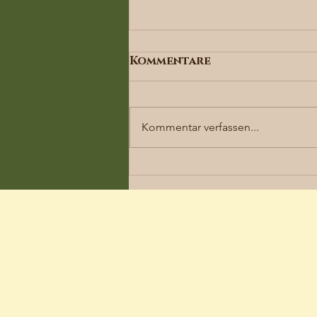
Kommentare
Kommentar verfassen...
Dennenloher
Hundespieltage und
Hundemesse: Ein
Paradies für Vierbeiner
und ihre Besitzer