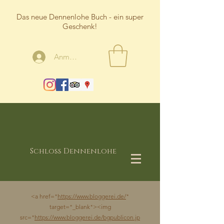
Das neue Dennenlohe Buch - ein super
Geschenk!
Anmelden
Schloss Dennenlohe
<a href="
https://www.bloggerei.de/
"
target="_blank"><img
src="
https://www.bloggerei.de/bgpublicon.jp