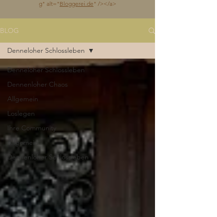
g
" alt="
Bloggerei.de
" /></a>
BLOG
Denneloher Schlossleben
Denneloher Schlossleben
Dennenloher Chaos
Allgemein
Loslegen
Ihre Community
Allgemein
Dennenloher Schlossleben