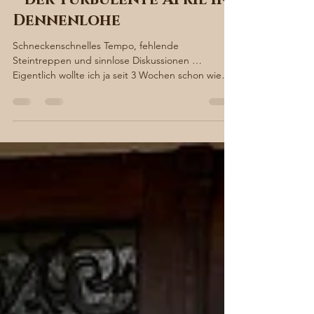
Sabine von Süsskind
23. Apr. 2023
3 Min. Lesezeit
Sepsis statt Saisonbeginn
– der turbulente April in
Dennenlohe
Schneckenschnelles Tempo, fehlende
Steintreppen und sinnlose Diskussionen …
Eigentlich wollte ich ja seit 3 Wochen schon wieder
fröhlich...