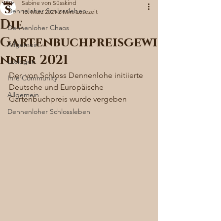
Sabine von Süsskind
Denneloher Schlossleben
13. März 2021
2 Min. Lesezeit
Die
Dennenloher Chaos
Gartenbuchpreisgewi
Allgemein
nner 2021
Loslegen
Der, von Schloss Dennenlohe initiierte 
Ihre Community
Deutsche und Europäische 
Allgemein
Gartenbuchpreis wurde vergeben 
Dennenloher Schlossleben