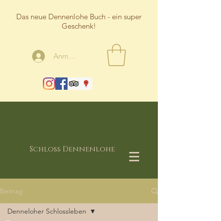
Das neue Dennenlohe Buch - ein super
Geschenk!
Anmelden
Schloss Dennenlohe
Beitrag
Denneloher Schlossleben