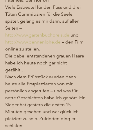
Internets, der Horror! 
Viele Eisbeutel für den Fuss und drei 
Tüten Gummibären für die Seele 
später, gelang es mir dann, auf allen 
Seiten – 
http://www.gartenbuchpreis.de
 und 
http://www.dennenlohe.de
 – den Film 
online zu stellen. 
Die dabei entstandenen grauen Haare 
habe ich heute noch gar nicht 
gezählt… 
Nach dem Frühstück wurden dann 
heute alle Erstplatzierten von mir 
persönlich angerufen – und was für 
nette Geschichten habe ich gehört. Ein 
Sieger hat gestern die ersten 15 
Minuten gesehen und war glücklich 
platziert zu sein. Zufrieden ging er 
schlafen. 