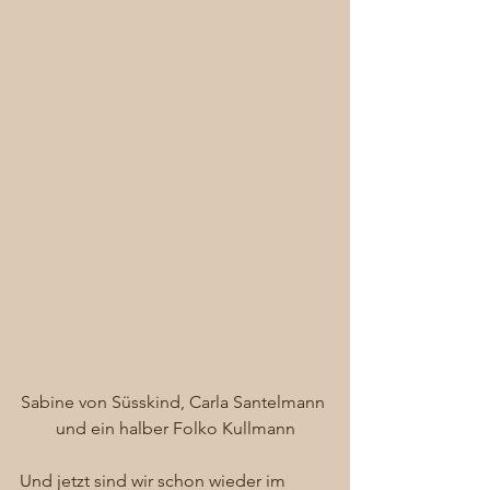
Sabine von Süsskind, Carla Santelmann 
und ein halber Folko Kullmann
Und jetzt sind wir schon wieder im 