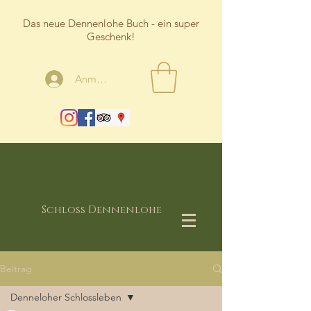
Das neue Dennenlohe Buch - ein super
Geschenk!
Anmelden
Schloss Dennenlohe
Beitrag
Denneloher Schlossleben