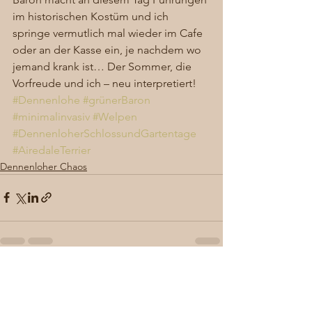
im historischen Kostüm und ich 
springe vermutlich mal wieder im Cafe 
oder an der Kasse ein, je nachdem wo 
jemand krank ist… Der Sommer, die 
Vorfreude und ich – neu interpretiert!
#Dennenlohe
#grünerBaron
#minimalinvasiv
#Welpen
#DennenloherSchlossundGartentage
#AiredaleTerrier
Dennenloher Chaos
Alle ansehen
Aktuelle Beiträge