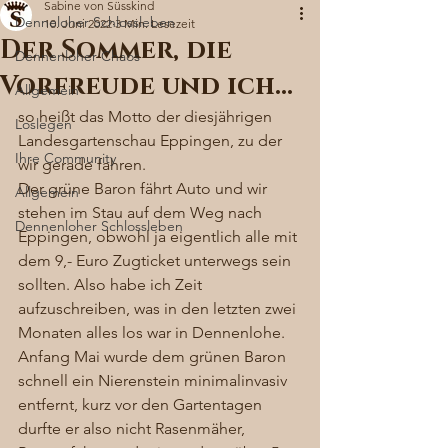
Sabine von Süsskind
Denneloher Schlossleben
10. Juni 2022
3 Min. Lesezeit
Der Sommer, die
Dennenloher Chaos
Vorfreude und ich…
Allgemein
so heißt das Motto der diesjährigen 
Loslegen
Landesgartenschau Eppingen, zu der 
Ihre Community
wir gerade fahren.  
Der grüne Baron fährt Auto und wir 
Allgemein
stehen im Stau auf dem Weg nach 
Dennenloher Schlossleben
Eppingen, obwohl ja eigentlich alle mit 
dem 9,- Euro Zugticket unterwegs sein 
sollten. Also habe ich Zeit 
aufzuschreiben, was in den letzten zwei 
Monaten alles los war in Dennenlohe. 
Anfang Mai wurde dem grünen Baron 
schnell ein Nierenstein minimalinvasiv 
entfernt, kurz vor den Gartentagen 
durfte er also nicht Rasenmäher, 