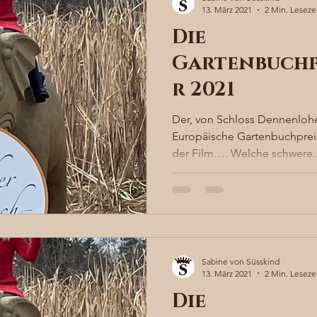
13. März 2021
2 Min. Leseze
Die
Gartenbuchp
r 2021
Der, von Schloss Dennenlohe
Europäische Gartenbuchpreis
der Film…. Welche schwere..
Sabine von Süsskind
13. März 2021
2 Min. Leseze
Die