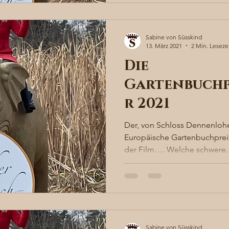
Sabine von Süsskind
13. März 2021
2 Min. Leseze
Die
Gartenbuchp
r 2021
Der, von Schloss Dennenlohe
Europäische Gartenbuchpreis
der Film…. Welche schwere..
Sabine von Süsskind