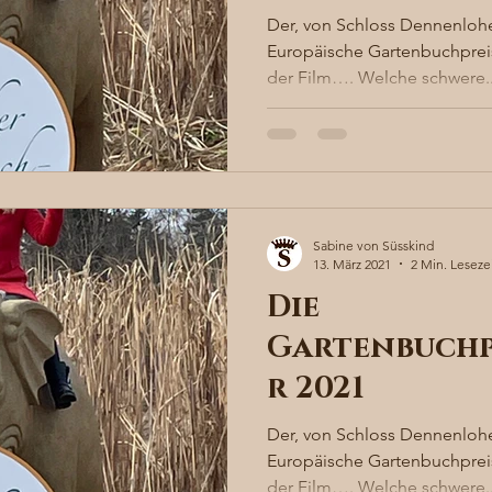
Der, von Schloss Dennenlohe
Europäische Gartenbuchpreis
der Film…. Welche schwere..
Sabine von Süsskind
13. März 2021
2 Min. Leseze
Die
Gartenbuchp
r 2021
Der, von Schloss Dennenlohe
Europäische Gartenbuchpreis
der Film…. Welche schwere..