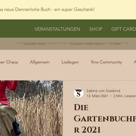
s neue Dennenlohe Buch - ein super Geschenk!
VERANSTALTUNGEN
SHOP
GIFT CARD
<a href="
https://www.bloggerei.de/
" target="_blank"><img src="
https://www.bloggerei.de/bgpublicon.jpg
" alt="
Bloggerei.de
" /></a>
her Chaos
Allgemein
Loslegen
Ihre Community
Sabine von Süsskind
13. März 2021
2 Min. Leseze
Die
Gartenbuchp
r 2021