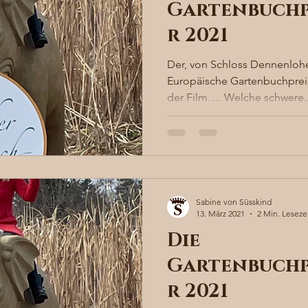
Gartenbuchp
r 2021
Der, von Schloss Dennenlohe
Europäische Gartenbuchpreis
der Film…. Welche schwere..
Sabine von Süsskind
13. März 2021
2 Min. Leseze
Die
Gartenbuchp
r 2021