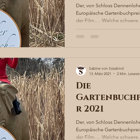
Der, von Schloss Dennenlohe
Europäische Gartenbuchpreis
der Film…. Welche schwere..
Sabine von Süsskind
13. März 2021
2 Min. Leseze
Die
Gartenbuchp
r 2021
Der, von Schloss Dennenlohe
Europäische Gartenbuchpreis
der Film…. Welche schwere..