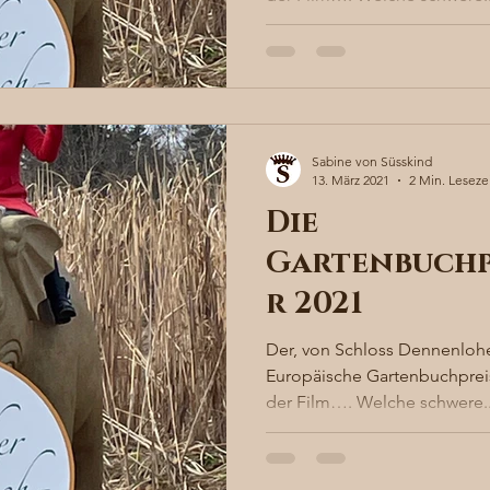
Sabine von Süsskind
13. März 2021
2 Min. Leseze
Die
Gartenbuchp
r 2021
Der, von Schloss Dennenlohe
Europäische Gartenbuchpreis
der Film…. Welche schwere..