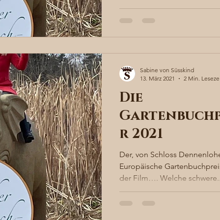
Sabine von Süsskind
13. März 2021
2 Min. Leseze
Die
Gartenbuchp
r 2021
Der, von Schloss Dennenlohe
Europäische Gartenbuchpreis wurd
der Film…. Welche schwere.