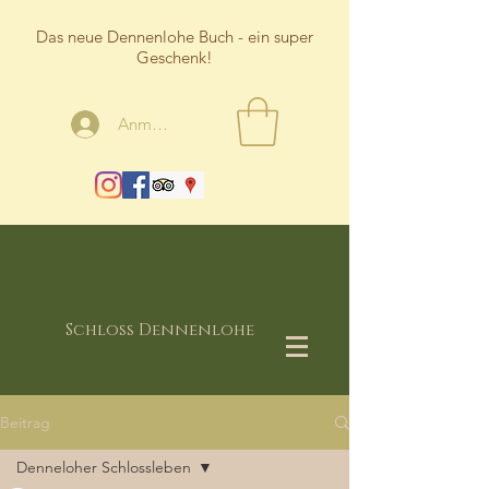
Das neue Dennenlohe Buch - ein super
Geschenk!
Anmelden
Schloss Dennenlohe
Beitrag
Denneloher Schlossleben