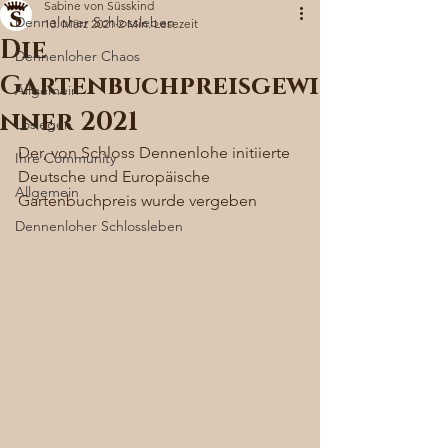
Sabine von Süsskind
Denneloher Schlossleben
13. März 2021
2 Min. Lesezeit
Die
Dennenloher Chaos
Gartenbuchpreisgewi
Allgemein
nner 2021
Loslegen
Der, von Schloss Dennenlohe initiierte 
Ihre Community
Deutsche und Europäische 
Allgemein
Gartenbuchpreis wurde vergeben 
Dennenloher Schlossleben