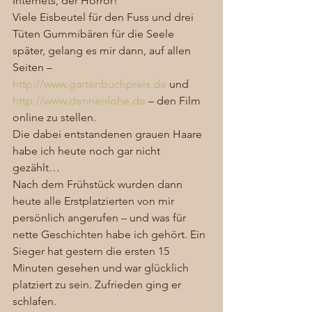
Internets, der Horror! 
Viele Eisbeutel für den Fuss und drei 
Tüten Gummibären für die Seele 
später, gelang es mir dann, auf allen 
Seiten – 
http://www.gartenbuchpreis.de
 und 
http://www.dennenlohe.de
 – den Film 
online zu stellen. 
Die dabei entstandenen grauen Haare 
habe ich heute noch gar nicht 
gezählt… 
Nach dem Frühstück wurden dann 
heute alle Erstplatzierten von mir 
persönlich angerufen – und was für 
nette Geschichten habe ich gehört. Ein 
Sieger hat gestern die ersten 15 
Minuten gesehen und war glücklich 
platziert zu sein. Zufrieden ging er 
schlafen. 