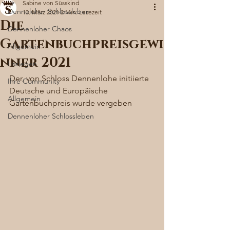
Sabine von Süsskind
Denneloher Schlossleben
13. März 2021
2 Min. Lesezeit
Die
Dennenloher Chaos
Gartenbuchpreisgewi
Allgemein
nner 2021
Loslegen
Der, von Schloss Dennenlohe initiierte 
Ihre Community
Deutsche und Europäische 
Allgemein
Gartenbuchpreis wurde vergeben 
Dennenloher Schlossleben