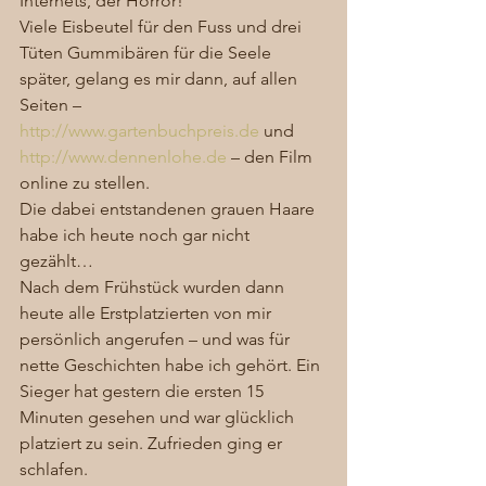
Internets, der Horror! 
Viele Eisbeutel für den Fuss und drei 
Tüten Gummibären für die Seele 
später, gelang es mir dann, auf allen 
Seiten – 
http://www.gartenbuchpreis.de
 und 
http://www.dennenlohe.de
 – den Film 
online zu stellen. 
Die dabei entstandenen grauen Haare 
habe ich heute noch gar nicht 
gezählt… 
Nach dem Frühstück wurden dann 
heute alle Erstplatzierten von mir 
persönlich angerufen – und was für 
nette Geschichten habe ich gehört. Ein 
Sieger hat gestern die ersten 15 
Minuten gesehen und war glücklich 
platziert zu sein. Zufrieden ging er 
schlafen. 