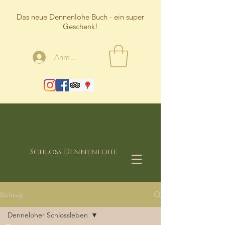
Das neue Dennenlohe Buch - ein super
Geschenk!
Anmelden
Schloss Dennenlohe
Beitrag
Denneloher Schlossleben