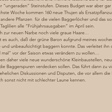
 “ungeraden” Steinstufen. Dieses Budget war aber gar 
chste Woche kommen 160 neue Thujen als Ersatzpflanzu
andere Pflanzen  für die vielen Baggerlöcher und das sol
aglilien alle “Frühjahrsausgaben” im April sein. 
ich zur neuen Narbe noch viele graue Haare… 
ist es auch, daß der grüne Baron aufgrund meines woche
ine und unbeaufsichtigt baggern konnte. Das verleitet ihn 
l mal” vor der Saison etwas verändern zu wollen… 
en daher viele neue wunderschöne Kleinbaustellen, neu
ie Baggerspuren verdecken sollen. Das führt dann zu vi
ehelichen Diskussionen und Disputen, die vor allem die
ch sonst nicht mit schlechter Laune kennen.  