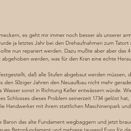
 meckern, es geht mir immer noch besser als unserer ar
rde ja letztes Jahr bei den Drehaufnahmen zum Tatort di
sollte nun repariert werden. Dazu mußte aber aber das 
 abgehoben werden, was für den Kran eine echte Heraus
estgestellt, daß alle Stufen abgebaut werden müssen, d
us den 50ziger Jahren den Neuaufbau nicht mehr gerade
s Wasser sonst in Richtung Keller entwässern würde. Wi
des Schlosses dieses Problem seinerzeit 1734 gelöst hat, i
ie Handwerker mit ihrem stattlichen Maschinenpark und 
ne Baron das alte Fundament wegbaggern und jetzt brauc
 neues Betonfundament und mehrere tausend Euro für da