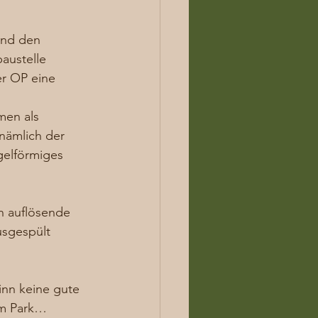
und den 
austelle 
r OP eine 
men als 
nämlich der 
gelförmiges 
n auflösende 
usgespült 
 
nn keine gute 
im Park… 