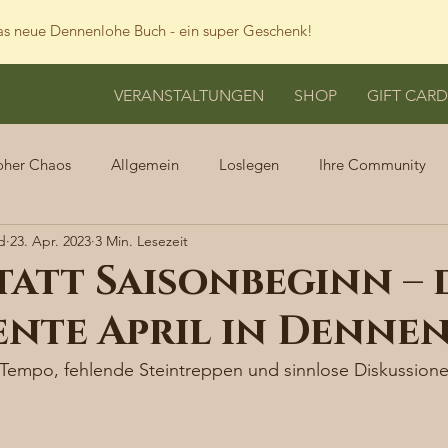
s neue Dennenlohe Buch - ein super Geschenk!
VERANSTALTUNGEN
SHOP
GIFT CARD
oher Chaos
Allgemein
Loslegen
Ihre Community
d
23. Apr. 2023
3 Min. Lesezeit
statt Saisonbeginn – 
ente April in Denne
Tempo, fehlende Steintreppen und sinnlose Diskussion