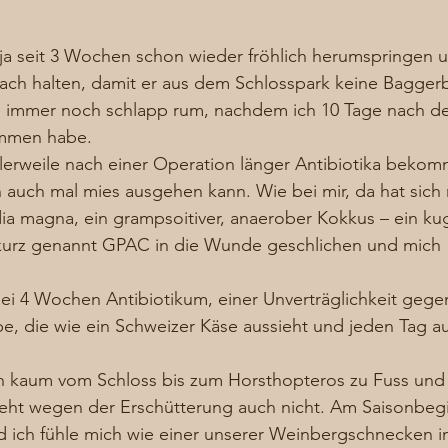
h ja seit 3 Wochen schon wieder fröhlich herumspringen 
ach halten, damit er aus dem Schlosspark keine Baggerb
ge immer noch schlapp rum, nachdem ich 10 Tage nach de
ommen habe. 
lerweile nach einer Operation länger Antibiotika bekom
auch mal mies ausgehen kann. Wie bei mir, da hat sich 
ia magna, ein grampsoitiver, anaerober Kokkus – ein ku
kurz genannt GPAC in die Wunde geschlichen und mich 
 bei 4 Wochen Antibiotikum, einer Unverträglichkeit gege
e, die wie ein Schweizer Käse aussieht und jeden Tag a
h kaum vom Schloss bis zum Horsthopteros zu Fuss und
ht wegen der Erschütterung auch nicht. Am Saisonbegi
 ich fühle mich wie einer unserer Weinbergschnecken 