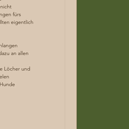
nicht 
ngen fürs 
lten eigentlich 
nlangen 
dazu an allen 
e Löcher und 
elen 
 Hunde 