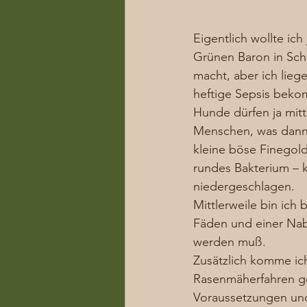
Eigentlich wollte ic
Grünen Baron in Sch
macht, aber ich lie
heftige Sepsis bek
Hunde dürfen ja mitt
Menschen, was dann 
kleine böse Finegold
rundes Bakterium – 
niedergeschlagen. 
Mittlerweile bin ich
Fäden und einer Nab
werden muß. 
Zusätzlich komme ic
Rasenmäherfahren ge
Voraussetzungen und