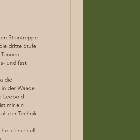
men Steintreppe 
e dritte Stufe 
4 Tonnen 
- und fast 
a die 
 in der Waage 
e Leopold 
st mir ein 
all der Technik 
he ich schnell 
s 