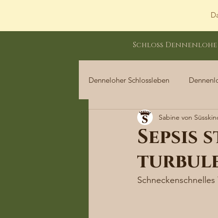
Da
Schloss Dennenlohe
Denneloher Schlossleben
Dennenl
Sabine von Süsskin
Dennenloher Schlossleben
Sepsis 
turbul
Schneckenschnelles 