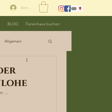
Anmelden
BLOG
Ferienhaus buchen
Allgemein
der
nlohe
en … 