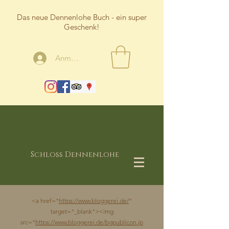
Das neue Dennenlohe Buch - ein super
Geschenk!
Anmelden
Schloss Dennenlohe
<a href="
https://www.bloggerei.de/
"
target="_blank"><img
src="
https://www.bloggerei.de/bgpublicon.jp