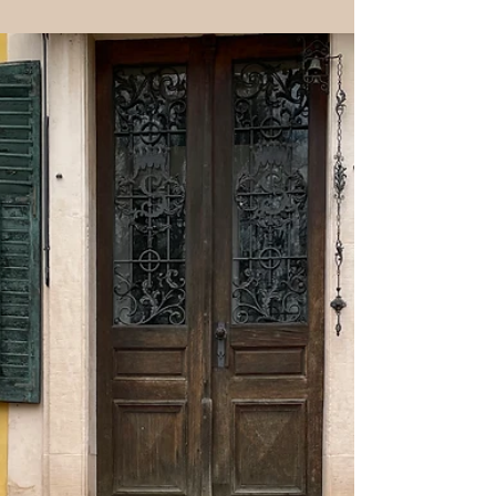
Sabine von Süsskind
23. Apr. 2023
3 Min. Lesezeit
Sepsis statt Saisonbeginn
– der turbulente April in
Dennenlohe
Schneckenschnelles Tempo, fehlende
Steintreppen und sinnlose Diskussionen …
Eigentlich wollte ich ja seit 3 Wochen schon
wieder...