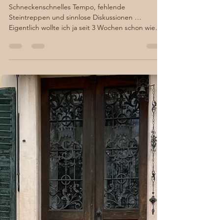
Sabine von Süsskind
23. Apr. 2023
3 Min. Lesezeit
Sepsis statt Saisonbeginn
– der turbulente April in
Dennenlohe
Schneckenschnelles Tempo, fehlende
Steintreppen und sinnlose Diskussionen …
Eigentlich wollte ich ja seit 3 Wochen schon wieder
fröhlich...