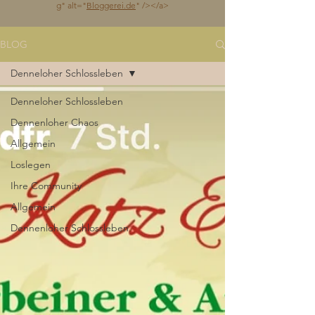
g
" alt="
Bloggerei.de
" /></a>
BLOG
Denneloher Schlossleben
Denneloher Schlossleben
Dennenloher Chaos
Allgemein
Loslegen
Ihre Community
Allgemein
Dennenloher Schlossleben