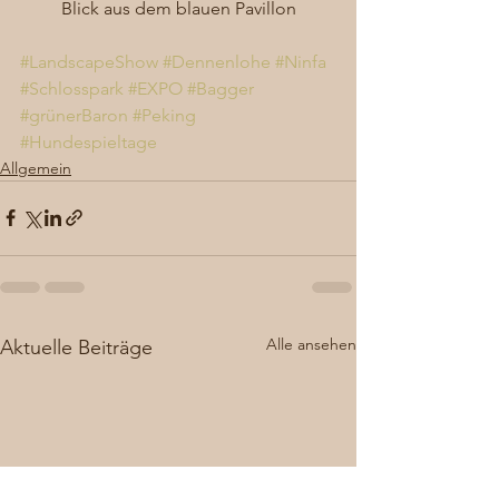
Blick aus dem blauen Pavillon
#LandscapeShow
#Dennenlohe
#Ninfa
#Schlosspark
#EXPO
#Bagger
#grünerBaron
#Peking
#Hundespieltage
Allgemein
Alle ansehen
Aktuelle Beiträge