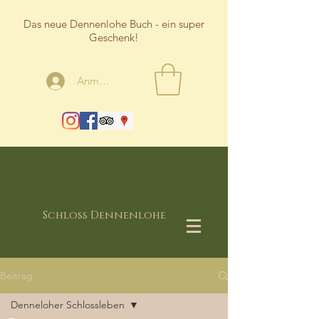
Das neue Dennenlohe Buch - ein super
Geschenk!
Anmelden
Schloss Dennenlohe
Beitrag
Denneloher Schlossleben