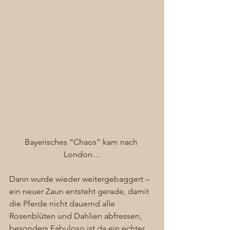
Bayerisches “Chaos” kam nach 
London…
Dann wurde wieder weitergebaggert – 
ein neuer Zaun entsteht gerade, damit 
die Pferde nicht dauernd alle 
Rosenblüten und Dahlien abfressen, 
besonders Fabuloso ist da ein echter 