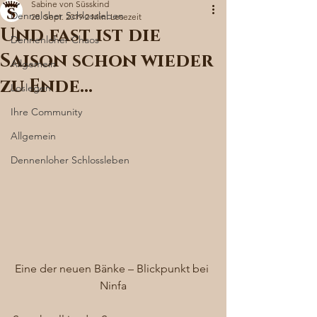
Sabine von Süsskind
Denneloher Schlossleben
28. Sept. 2019
2 Min. Lesezeit
Und fast ist die
Dennenloher Chaos
Saison schon wieder
Allgemein
zu Ende…
Loslegen
Ihre Community
Allgemein
Dennenloher Schlossleben
Eine der neuen Bänke – Blickpunkt bei 
Ninfa