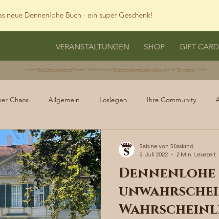
s neue Dennenlohe Buch - ein super Geschenk!
VERANSTALTUNGEN
SHOP
GIFT CARD
<a href="
https://www.bloggerei.de/
" target="_blank"><img src="
https://www.bloggerei.de/bgpublicon.jpg
" alt="
Bloggerei.de
" /></a>
her Chaos
Allgemein
Loslegen
Ihre Community
Sabine von Süsskind
5. Juli 2022
2 Min. Lesezeit
Dennenlohe 
unwahrschei
Wahrscheinl