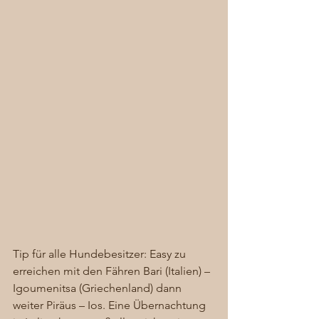
Tip für alle Hundebesitzer: Easy zu 
erreichen mit den Fähren Bari (Italien) – 
Igoumenitsa (Griechenland) dann 
weiter Piräus – Ios. Eine Übernachtung 