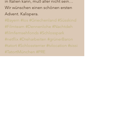
in Italien kann, muß aller nicht sein…  
Wir wünschen einen schönen ersten 
Advent. Kalispera.
#Bayern
#Ios
#Griechenland
#Süsskind
#Filmteam
#Dennenlohe
#Nachtdeh
#filmfernsehfonds
#Schlosspark
#netflix
#Dreharbeiten
#grünerBaron
#tatort
#Schlossterrier
#tvlocation
#sissi
#TatortMünchen
#PRE
Allgemein
Alle ansehen
Aktuelle Beiträge