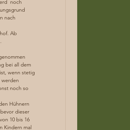
ferd  noch 
nungsgrund 
en nach 
hof. Ab 
  
ufgenommen 
g bei all dem 
st, wenn stetig 
t werden 
onst noch so 
 den Hühnern 
 bevor dieser 
on 10 bis 16 
n Kindern mal 