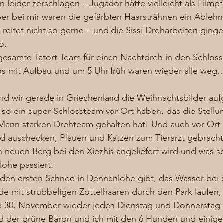
n leider zerschlagen – Jugador hätte vielleicht als Filmp
ber bei mir waren die gefärbten Haarsträhnen ein Ableh
reitet nicht so gerne – und die Sissi Dreharbeiten ging
o. 
gesamte Tatort Team für einen Nachtdreh in den Schloss
os mit Aufbau und um 5 Uhr früh waren wieder alle weg…
end wir gerade in Griechenland die Weihnachtsbilder a
 so ein super Schlossteam vor Ort haben, das die Stellun
Mann starken Drehteam gehalten hat! Und auch vor Ort i
nd auschecken, Pfauen und Katzen zum Tierarzt gebrach
 neuen Berg bei den Xiezhis angeliefert wird und was s
lohe passiert. 
den ersten Schnee in Dennenlohe gibt, das Wasser bei
erde mit strubbeligen Zottelhaaren durch den Park laufen,
ab 30. November wieder jeden Dienstag und Donnerstag v
nd der grüne Baron und ich mit den 6 Hunden und einige