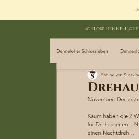
Da
Schloss Dennenlohe
Denneloher Schlossleben
Dennenl
Sabine von Süsskin
Dennenloher Schlossleben
Drehau
November: Der erste
Kaum haben die 2 Wo
für Dreharbeiten – N
einen Nachtdreh… 