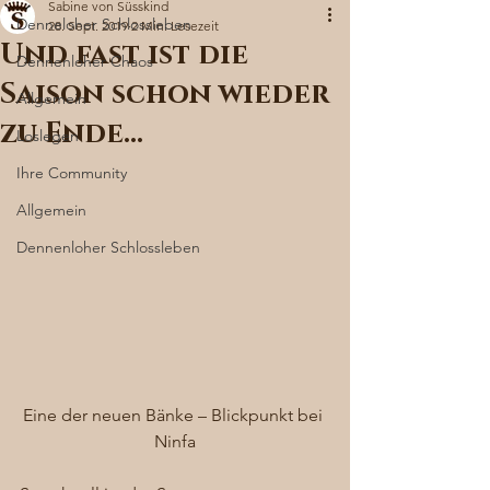
Sabine von Süsskind
Denneloher Schlossleben
28. Sept. 2019
2 Min. Lesezeit
Und fast ist die
Dennenloher Chaos
Saison schon wieder
Allgemein
zu Ende…
Loslegen
Ihre Community
Allgemein
Dennenloher Schlossleben
Eine der neuen Bänke – Blickpunkt bei 
Ninfa