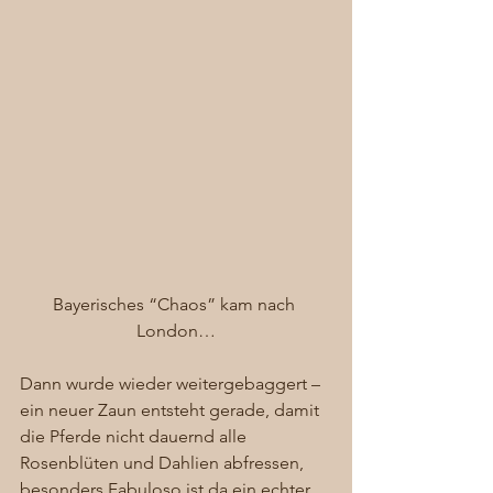
Bayerisches “Chaos” kam nach 
London…
Dann wurde wieder weitergebaggert – 
ein neuer Zaun entsteht gerade, damit 
die Pferde nicht dauernd alle 
Rosenblüten und Dahlien abfressen, 
besonders Fabuloso ist da ein echter 