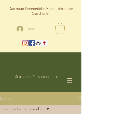
Das neue Dennenlohe Buch - ein super
Geschenk!
Anmelden
Schloss Dennenlohe
Beitrag
Denneloher Schlossleben