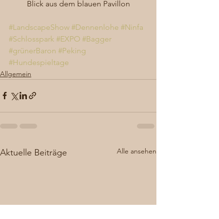
Blick aus dem blauen Pavillon
#LandscapeShow
#Dennenlohe
#Ninfa
#Schlosspark
#EXPO
#Bagger
#grünerBaron
#Peking
#Hundespieltage
Allgemein
Alle ansehen
Aktuelle Beiträge