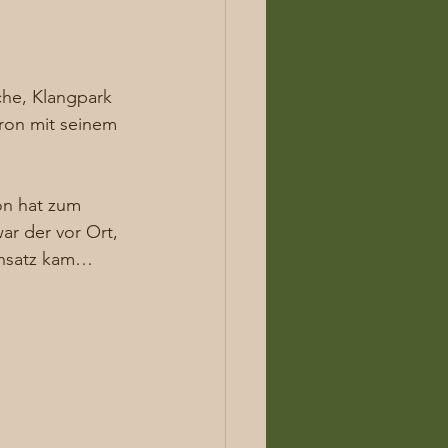
he, Klangpark 
ron mit seinem 
on hat zum 
r der vor Ort, 
insatz kam… 