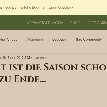
s neue Dennenlohe Buch - ein super Geschenk!
VERANSTALTUNGEN
SHOP
GIFT CARD
oher Chaos
Allgemein
Loslegen
Ihre Community
d
28. Sept. 2019
2 Min. Lesezeit
t ist die Saison sch
 zu Ende…