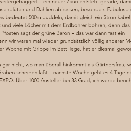
eitergebaggert – ein neuer Zaun entsteht gerade, damit
osenblüten und Dahlien abfressen, besonders Fabuloso i
s bedeutet 500m buddeln, damit gleich ein Stromkabel m
 und viele Löcher mit dem Erdbohrer bohren, denn das 
e Pfosten sagt der grüne Baron – das war dann fast ein 
nn wir waren mal wieder grundsätzlich völlig anderer M
ner Woche mit Grippe im Bett liege, hat er diesmal ge
 gar nicht, wo man überall hinkommt als Gärtnersfrau, 
raben scheiden läßt – nächste Woche geht es 4 Tage na
EXPO. Über 1000 Austeller bei 33 Grad, ich werde beri