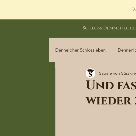
Da
Schloss Dennenlohe
Denneloher Schlossleben
Dennenl
Sabine von Süsskin
Dennenloher Schlossleben
Und fas
wieder