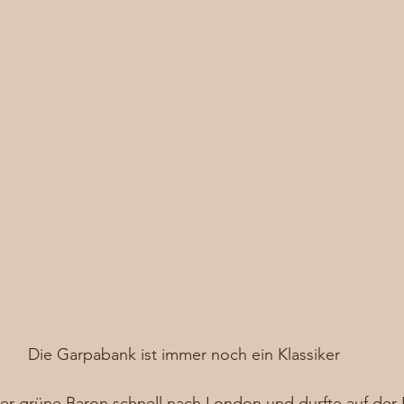
Die Garpabank ist immer noch ein Klassiker
er grüne Baron schnell nach London und durfte auf der