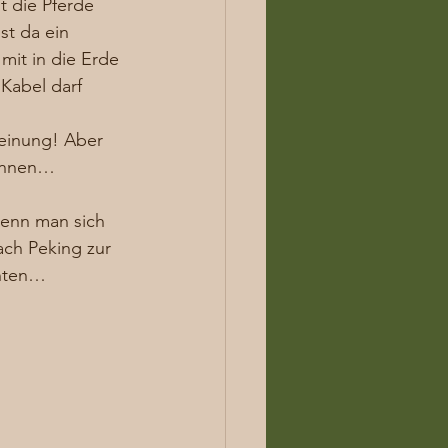
 die Pferde 
st da ein 
it in die Erde 
Kabel darf 
einung! Aber 
wonnen… 
wenn man sich 
ch Peking zur 
chten… 