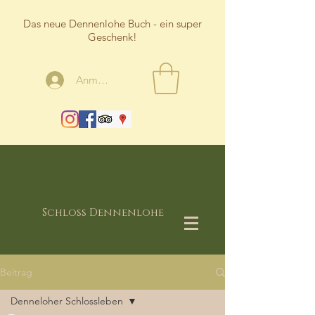
Das neue Dennenlohe Buch - ein super
Geschenk!
Anmelden
Schloss Dennenlohe
Beitrag
Denneloher Schlossleben