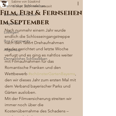
Sabine von Süsskind
Denneloher Schlossleben
15. Sept. 2023
1 Min. Lesezeit
Film, Fun & Fernsehen
Dennenloher Chaos
im September
Allgemein
Nach nunmehr einem Jahr wurde 
Loslegen
endlich die Schlosseingangstreppe 
Ihre Community
nach den Tatort Drehaufnahmen 
wieder gerichtet und letzte Woche 
Allgemein
verfugt und es ging es nahtlos weiter 
Dennenloher Schlossleben
mit Filmaufnahmen für das 
Romantische Franken und den 
Wettbewerb 
#schönsterGartenBayerns
, 
den wir dieses Jahr zum ersten Mal mit 
dem Verband bayerischer Parks und 
Gärten ausloben. 
Mit der Filmversicherung streiten wir 
immer noch über die 
Kostenübernahme des Schadens – 