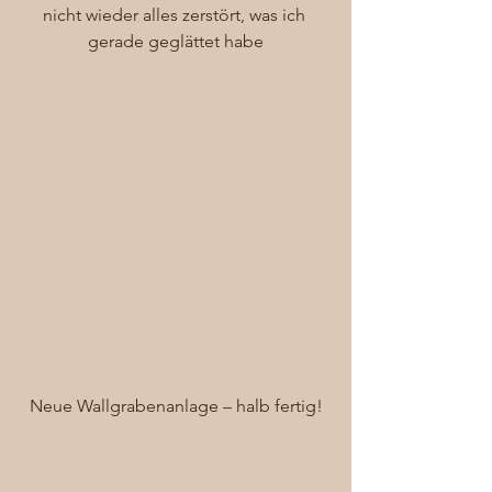
nicht wieder alles zerstört, was ich 
gerade geglättet habe
Neue Wallgrabenanlage – halb fertig!