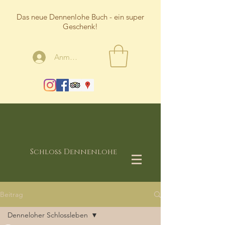
Das neue Dennenlohe Buch - ein super
Geschenk!
Anmelden
Schloss Dennenlohe
Beitrag
Denneloher Schlossleben