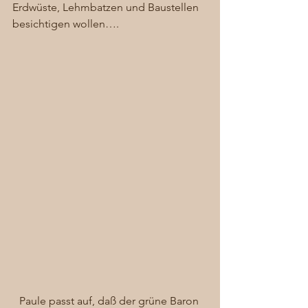
Erdwüste, Lehmbatzen und Baustellen 
besichtigen wollen…. 
Paule passt auf, daß der grüne Baron 