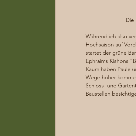
Die 
Während ich also ve
Hochsaison auf Vorde
startet der grüne Ba
Ephraims Kishons “Bl
Kaum haben Paule und
Wege höher kommen. 
Schloss- und Garten
Baustellen besichtig