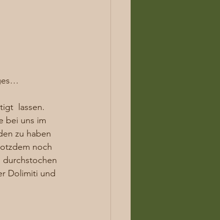
rges…
gt  lassen. 
 bei uns im 
oden zu haben 
trotzdem noch 
l durchstochen 
r Dolimiti und 