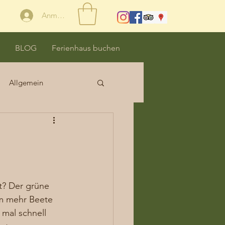
Anmelden
BLOG
Ferienhaus buchen
Allgemein
t? Der grüne 
qm mehr Beete 
mal schnell 