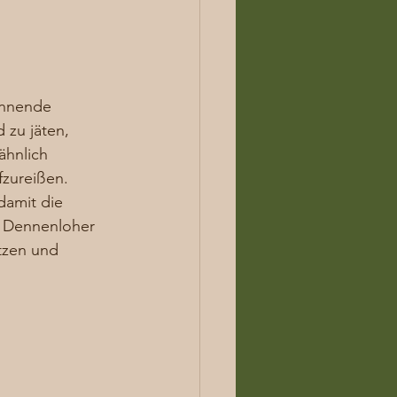
innende 
 zu jäten, 
ähnlich 
zureißen.  
damit die 
. Dennenloher 
tzen und 