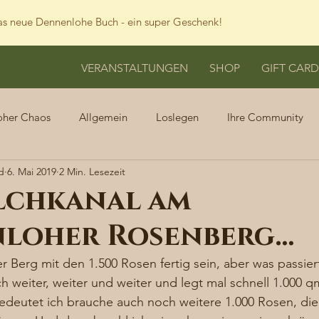
s neue Dennenlohe Buch - ein super Geschenk!
VERANSTALTUNGEN
SHOP
GIFT CARD
oher Chaos
Allgemein
Loslegen
Ihre Community
d
6. Mai 2019
2 Min. Lesezeit
lchkanal am
loher Rosenberg…
er Berg mit den 1.500 Rosen fertig sein, aber was passier
h weiter, weiter und weiter und legt mal schnell 1.000 
deutet ich brauche auch noch weitere 1.000 Rosen, die 