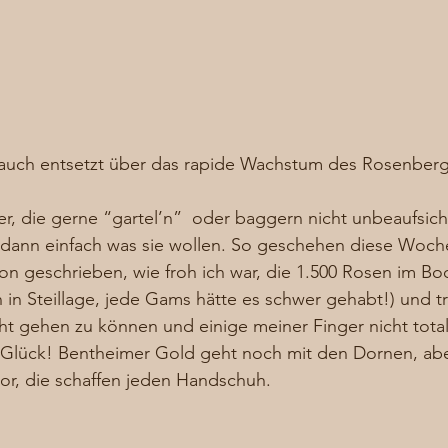
t auch entsetzt über das rapide Wachstum des Rosenbe
, die gerne “gartel’n”  oder baggern nicht unbeaufsichti
ann einfach was sie wollen. So geschehen diese Woche
chon geschrieben, wie froh ich war, die 1.500 Rosen im B
n in Steillage, jede Gams hätte es schwer gehabt!) und 
ht gehen zu können und einige meiner Finger nicht tota
n Glück! Bentheimer Gold geht noch mit den Dornen, abe
or, die schaffen jeden Handschuh. 