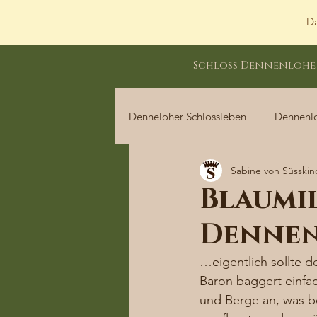
Da
Schloss Dennenlohe
Denneloher Schlossleben
Dennenl
Sabine von Süsskin
Dennenloher Schlossleben
Blaumi
Dennen
…eigentlich sollte d
Baron baggert einfac
und Berge an, was be