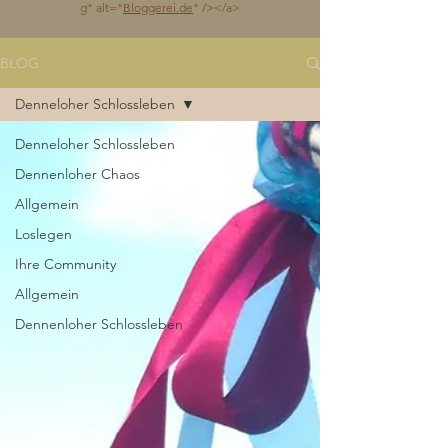
g
" alt="
Bloggerei.de
" /></a>
BLOG
Denneloher Schlossleben
Denneloher Schlossleben
Dennenloher Chaos
Allgemein
Loslegen
Ihre Community
Allgemein
Dennenloher Schlossleben