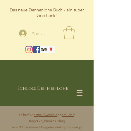
Das neue Dennenlohe Buch - ein super
Geschenk!
Anmelden
Schloss Dennenlohe
<a href="
https://www.bloggerei.de/
"
target="_blank"><img
src="
https://www.bloggerei.de/bgpublicon.jp