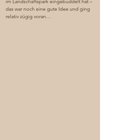
im Landschaftspark eingebuddelt hat – 
das war noch eine gute Idee und ging 
relativ zügig voran… 