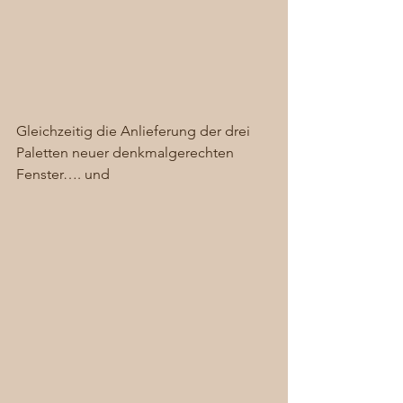
Gleichzeitig die Anlieferung der drei 
Paletten neuer denkmalgerechten 
Fenster…. und  