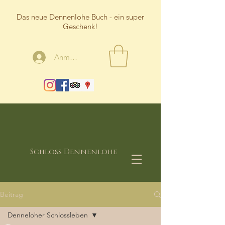
Das neue Dennenlohe Buch - ein super
Geschenk!
Anmelden
Schloss Dennenlohe
Beitrag
Denneloher Schlossleben