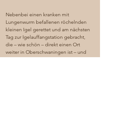
Nebenbei einen kranken mit 
Lungenwurm befallenen röchelnden 
kleinen Igel gerettet und am nächsten 
Tag zur Igelauffangstation gebracht, 
die – wie schön – direkt einen Ort 
weiter in Oberschwaningen ist – und 
dann gleich weiter zu meiner Mutter ins 
Krankenhaus, die an einer letzten 
Treppenstufe ausgerutscht ist und sich 
BEIDE Knöchel gebrochen hat – das 
normale Chaos in Dennenlohe! 
#Igel
#Dennenlohe
#Küken
#grünerBaron
#Beinbruch
Allgemein