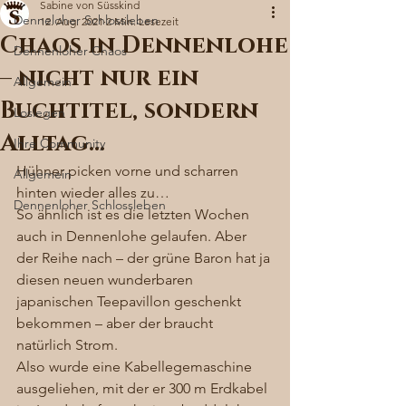
Sabine von Süsskind
Denneloher Schlossleben
12. Aug. 2021
2 Min. Lesezeit
Chaos in Dennenlohe
Dennenloher Chaos
– nicht nur ein
Allgemein
Buchtitel, sondern
Loslegen
Alltag…
Ihre Community
Hühner picken vorne und scharren 
Allgemein
hinten wieder alles zu… 
Dennenloher Schlossleben
So ähnlich ist es die letzten Wochen 
auch in Dennenlohe gelaufen. Aber 
der Reihe nach – der grüne Baron hat ja 
diesen neuen wunderbaren 
japanischen Teepavillon geschenkt 
bekommen – aber der braucht 
natürlich Strom. 
Also wurde eine Kabellegemaschine 
ausgeliehen, mit der er 300 m Erdkabel 