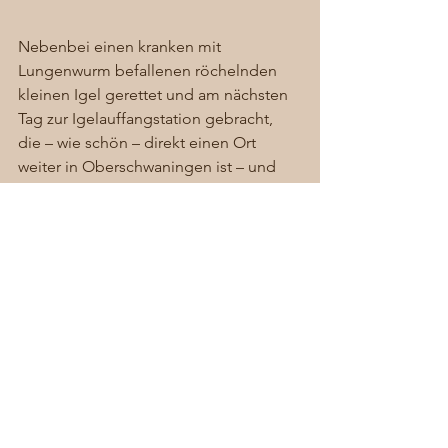
Nebenbei einen kranken mit 
Lungenwurm befallenen röchelnden 
kleinen Igel gerettet und am nächsten 
Tag zur Igelauffangstation gebracht, 
die – wie schön – direkt einen Ort 
weiter in Oberschwaningen ist – und 
dann gleich weiter zu meiner Mutter ins 
Krankenhaus, die an einer letzten 
Treppenstufe ausgerutscht ist und sich 
BEIDE Knöchel gebrochen hat – das 
normale Chaos in Dennenlohe! 
#Igel
#Dennenlohe
#Küken
#grünerBaron
#Beinbruch
Allgemein