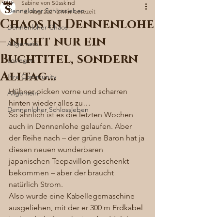
Sabine von Süsskind
Denneloher Schlossleben
12. Aug. 2021
2 Min. Lesezeit
Chaos in Dennenlohe
Dennenloher Chaos
– nicht nur ein
Allgemein
Buchtitel, sondern
Loslegen
Alltag…
Ihre Community
Hühner picken vorne und scharren 
Allgemein
hinten wieder alles zu… 
Dennenloher Schlossleben
So ähnlich ist es die letzten Wochen 
auch in Dennenlohe gelaufen. Aber 
der Reihe nach – der grüne Baron hat ja 
diesen neuen wunderbaren 
japanischen Teepavillon geschenkt 
bekommen – aber der braucht 
natürlich Strom. 
Also wurde eine Kabellegemaschine 
ausgeliehen, mit der er 300 m Erdkabel 