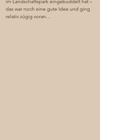
im Landschaftspark eingebuddelt hat – 
das war noch eine gute Idee und ging 
relativ zügig voran… 