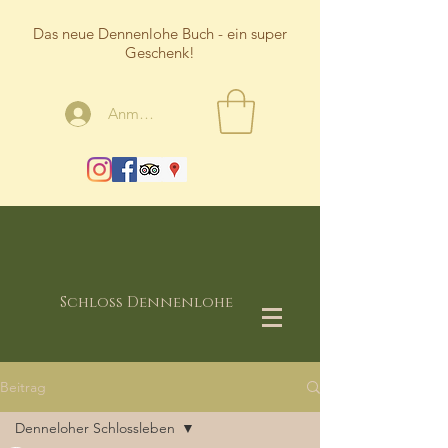
Das neue Dennenlohe Buch - ein super
Geschenk!
Anmelden
Schloss Dennenlohe
Beitrag
Denneloher Schlossleben