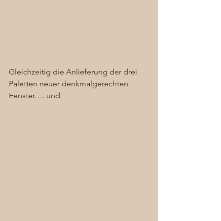
Gleichzeitig die Anlieferung der drei 
Paletten neuer denkmalgerechten 
Fenster…. und  