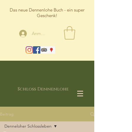
Das neue Dennenlohe Buch - ein super
Geschenk!
Anmelden
Schloss Dennenlohe
Beitrag
Denneloher Schlossleben