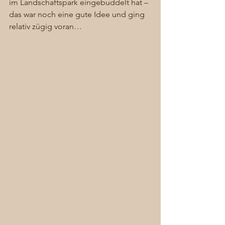
im Landschaftspark eingebuddelt hat – 
das war noch eine gute Idee und ging 
relativ zügig voran… 