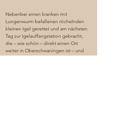
Nebenbei einen kranken mit 
Lungenwurm befallenen röchelnden 
kleinen Igel gerettet und am nächsten 
Tag zur Igelauffangstation gebracht, 
die – wie schön – direkt einen Ort 
weiter in Oberschwaningen ist – und 
dann gleich weiter zu meiner Mutter ins 
Krankenhaus, die an einer letzten 
Treppenstufe ausgerutscht ist und sich 
BEIDE Knöchel gebrochen hat – das 
normale Chaos in Dennenlohe! 
#Igel
#Dennenlohe
#Küken
#grünerBaron
#Beinbruch
Allgemein