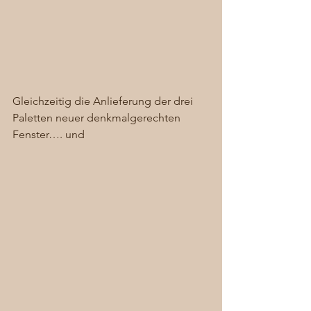
Gleichzeitig die Anlieferung der drei 
Paletten neuer denkmalgerechten 
Fenster…. und  