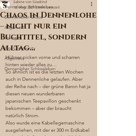
Sabine von Süsskind
Denneloher Schlossleben
12. Aug. 2021
2 Min. Lesezeit
Chaos in Dennenlohe
Dennenloher Chaos
– nicht nur ein
Allgemein
Buchtitel, sondern
Loslegen
Alltag…
Ihre Community
Hühner picken vorne und scharren 
Allgemein
hinten wieder alles zu… 
Dennenloher Schlossleben
So ähnlich ist es die letzten Wochen 
auch in Dennenlohe gelaufen. Aber 
der Reihe nach – der grüne Baron hat ja 
diesen neuen wunderbaren 
japanischen Teepavillon geschenkt 
bekommen – aber der braucht 
natürlich Strom. 
Also wurde eine Kabellegemaschine 
ausgeliehen, mit der er 300 m Erdkabel 