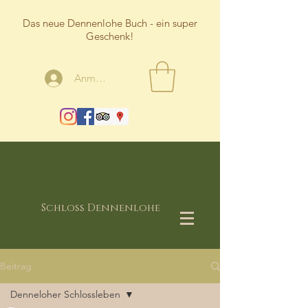
Das neue Dennenlohe Buch - ein super
Geschenk!
Anmelden
Schloss Dennenlohe
Beitrag
Denneloher Schlossleben