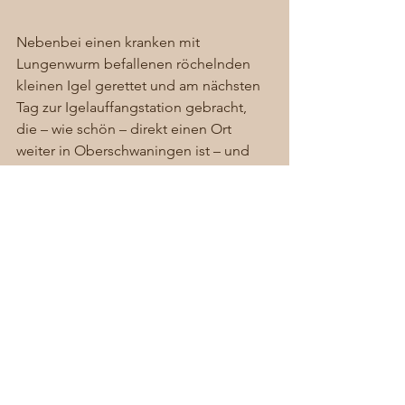
Nebenbei einen kranken mit 
Lungenwurm befallenen röchelnden 
kleinen Igel gerettet und am nächsten 
Tag zur Igelauffangstation gebracht, 
die – wie schön – direkt einen Ort 
weiter in Oberschwaningen ist – und 
dann gleich weiter zu meiner Mutter ins 
Krankenhaus, die an einer letzten 
Treppenstufe ausgerutscht ist und sich 
BEIDE Knöchel gebrochen hat – das 
normale Chaos in Dennenlohe! 
#Igel
#Dennenlohe
#Küken
#grünerBaron
#Beinbruch
Allgemein