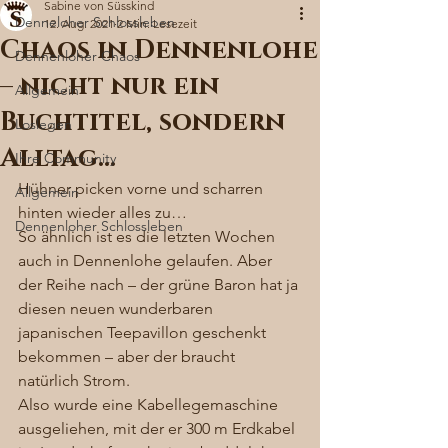
Sabine von Süsskind
Denneloher Schlossleben
12. Aug. 2021
2 Min. Lesezeit
Chaos in Dennenlohe
Dennenloher Chaos
– nicht nur ein
Allgemein
Buchtitel, sondern
Loslegen
Alltag…
Ihre Community
Hühner picken vorne und scharren 
Allgemein
hinten wieder alles zu… 
Dennenloher Schlossleben
So ähnlich ist es die letzten Wochen 
auch in Dennenlohe gelaufen. Aber 
der Reihe nach – der grüne Baron hat ja 
diesen neuen wunderbaren 
japanischen Teepavillon geschenkt 
bekommen – aber der braucht 
natürlich Strom. 
Also wurde eine Kabellegemaschine 
ausgeliehen, mit der er 300 m Erdkabel 