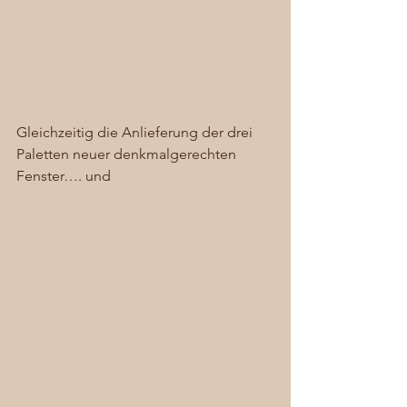
Gleichzeitig die Anlieferung der drei 
Paletten neuer denkmalgerechten 
Fenster…. und  