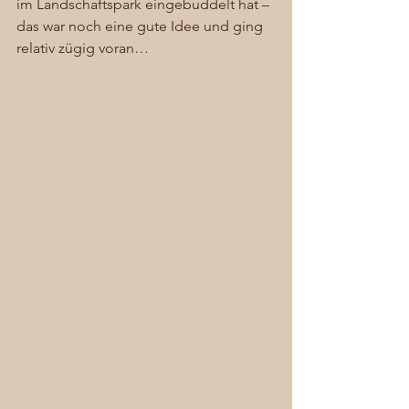
im Landschaftspark eingebuddelt hat – 
das war noch eine gute Idee und ging 
relativ zügig voran… 