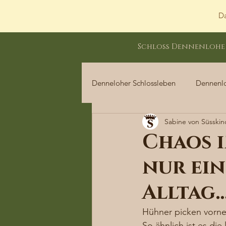
Da
Schloss Dennenlohe
Denneloher Schlossleben
Dennenl
Sabine von Süsskin
Dennenloher Schlossleben
Chaos 
nur ein
Alltag
Hühner picken vorne
So ähnlich ist es di