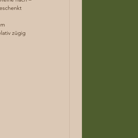
eschenkt 
im 
ativ zügig 