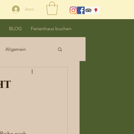
Anmelden
BLOG
Ferienhaus buchen
Allgemein
ht
 Reihe nach – 