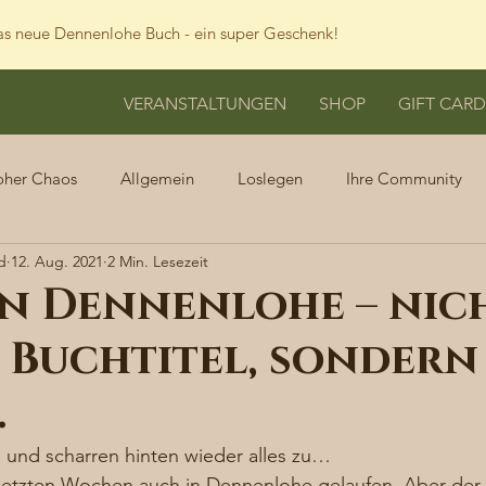
s neue Dennenlohe Buch - ein super Geschenk!
VERANSTALTUNGEN
SHOP
GIFT CARD
oher Chaos
Allgemein
Loslegen
Ihre Community
d
12. Aug. 2021
2 Min. Lesezeit
in Dennenlohe – nic
 Buchtitel, sondern
…
 und scharren hinten wieder alles zu… 
e letzten Wochen auch in Dennenlohe gelaufen. Aber der