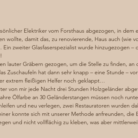
önlicher Elektriker vom Forsthaus abgezogen, in dem er
en wollte, damit das, zu renovierende, Haus auch (wie vo
d. Ein zweiter Glasfaserspezialist wurde hinzugezogen – d
! 
en lauter Gräbern gezogen, um die Stelle zu finden, an 
 Zuschaufeln hat dann sehr knapp – eine Stunde – vor
er extrem fleißigen Helfer noch geklappt… 
er von mir jede Nacht drei Stunden Holzgeländer abge
Jahre Ölfarbe an 30 Geländerstangen müssen noch runter.
chleifen und neu verlegen, zwei Restauratoren wurden da
einer konnte sich mit unserer Methode anfreunden, die B
en und nicht vollflächig zu kleben, was aber mittlerweil