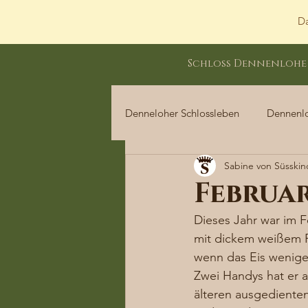
Da
Schloss Dennenlohe
Denneloher Schlossleben
Dennenl
Sabine von Süsskin
Dennenloher Schlossleben
Februar
Dieses Jahr war im F
mit dickem weißem R
wenn das Eis weniger
Zwei Handys hat er 
älteren ausgedienten