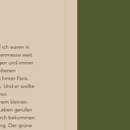
 ich waren in 
zenmesse weit 
ogen und immer 
eltenen 
hinter Paris. 
. Und er wollte 
von 
nem kleinen 
 Leben gerufen 
durch bekommen 
ng. Der grüne 