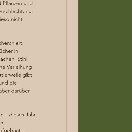
 Pflanzen und 
 schlecht, nur 
ieso nicht 
herchiert. 
cher in 
achen, Stihl 
che Verleihung 
lerweile gibt 
und die 
 aber darüber 
n – dieses Jahr 
n 
aufgebaut – 