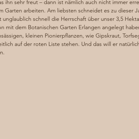
s ihn sehr freut – dann ist nämlich auch nicht immer err
 Garten arbeiten. Am liebsten schneidet es zu dieser Jah
unglaublich schnell die Herrschaft über unser 3,5 Hekt
ion mit dem Botanischen Garten Erlangen angelegt habe
nsässigen, kleinen Pionierpflanzen, wie Gipskraut, Torfs
tlich auf der roten Liste stehen. Und das will er natürlich
n. 