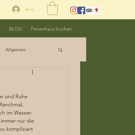
Anmelden
BLOG
Ferienhaus buchen
Allgemein
lte und Ruhe 
Manchmal, 
ch im Wasser. 
 immer nur die 
so kompliziert 