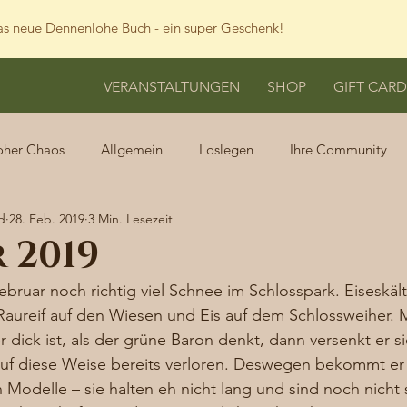
s neue Dennenlohe Buch - ein super Geschenk!
VERANSTALTUNGEN
SHOP
GIFT CARD
oher Chaos
Allgemein
Loslegen
Ihre Community
d
28. Feb. 2019
3 Min. Lesezeit
 2019
ebruar noch richtig viel Schnee im Schlosspark. Eiseskä
aureif auf den Wiesen und Eis auf dem Schlossweiher. 
 dick ist, als der grüne Baron denkt, dann versenkt er si
auf diese Weise bereits verloren. Deswegen bekommt er
 Modelle – sie halten eh nicht lang und sind noch nicht 