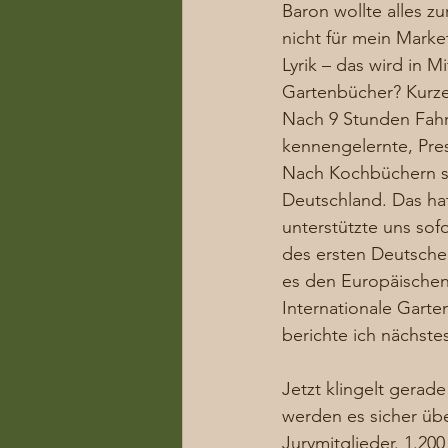
Baron wollte alles z
nicht für mein Marke
Lyrik – das wird in M
Gartenbücher? Kurze
Nach 9 Stunden Fahrt
kennengelernte, Pre
Nach Kochbüchern si
Deutschland. Das hat
unterstützte uns sof
des ersten Deutsche
es den Europäische
Internationale Garte
berichte ich nächste
Jetzt klingelt gerad
werden es sicher übe
Jurymitglieder. 1.200