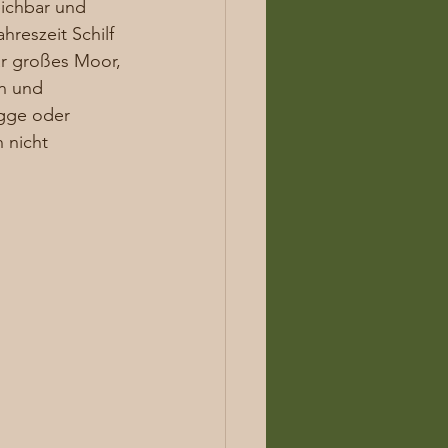
eichbar und 
reszeit Schilf 
ar großes Moor, 
n und 
egge oder 
 nicht 