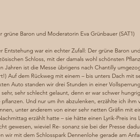
r grüne Baron und Moderatorin Eva Grünbauer (SAT1)
r Entstehung war ein echter Zufall: Der grüne Baron und
zösischen Schloss, mit der damals wohl schönsten Pflan
gen Jahren ist die Messe übrigens nach Chantilly umgez
t!) Auf dem Rückweg mit einem – bis unters Dach mit s
ten Auto standen wir drei Stunden in einer Vollsperrung 
sehr, sehr schlecht gelaunt, denn er war schwer hungrig
 pflanzen. Und nur um ihn abzulenken, erzählte ich ihm 
nen, unter anderem von einer sehr netten Gräfin mit ei
achmittag erzählt hatte – sie hätte einen Lyrik-Preis ins
cht gewesen, wieviel Re- sonanz sie bei der Presse da
en wir mit dem Schlosspark Dennenlohe gerade am Anfa