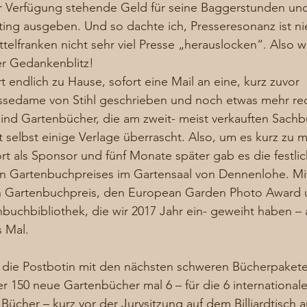
ur Verfügung stehende Geld für seine Baggerstunden und
ting ausgeben. Und so dachte ich, Presseresonanz ist nie
ittelfranken nicht sehr viel Presse „herauslocken“. Also w
r Gedankenblitz!  
 endlich zu Hause, sofort eine Mail an eine, kurz zuvor 
ssedame von Stihl geschrieben und noch etwas mehr rec
nd Gartenbücher, die am zweit- meist verkauften Sachbü
 selbst einige Verlage überrascht. Also, um es kurz zu m
ort als Sponsor und fünf Monate später gab es die festli
n Gartenbuchpreises im Gartensaal von Dennenlohe. Mitt
n Gartenbuchpreis, den European Garden Photo Award 
nbuchbibliothek, die wir 2017 Jahr ein- geweiht haben –
s Mal.
e die Postbotin mit den nächsten schweren Bücherpakete
r 150 neue Gartenbücher mal 6 – für die 6 internationale
 Bücher – kurz vor der Jurysitzung auf dem Billiardtisch 