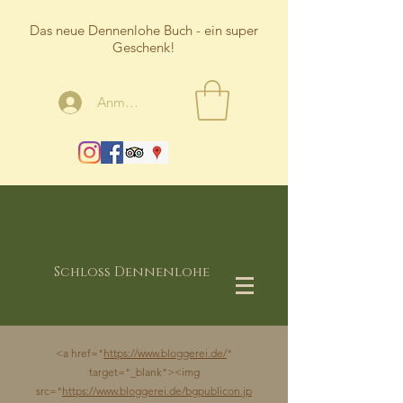
Das neue Dennenlohe Buch - ein super
Geschenk!
Anmelden
Schloss Dennenlohe
<a href="
https://www.bloggerei.de/
"
target="_blank"><img
src="
https://www.bloggerei.de/bgpublicon.jp