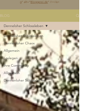
g
" alt="
Bloggerei.de
" /></a>
BLOG
Denneloher Schlossleben
Denneloher Schlossleben
Dennenloher Chaos
Allgemein
Loslegen
Ihre Community
Allgemein
Dennenloher Schlossleben