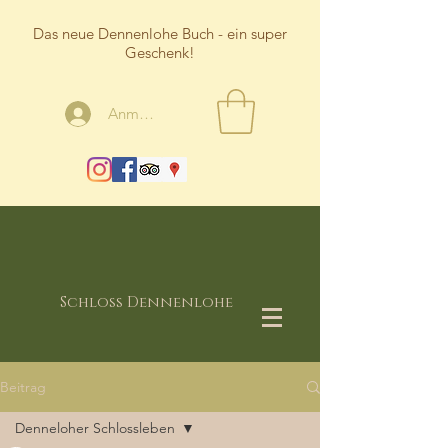
Das neue Dennenlohe Buch - ein super
Geschenk!
Anmelden
Schloss Dennenlohe
Beitrag
Denneloher Schlossleben