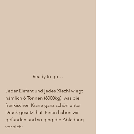
Ready to go…
Jeder Elefant und jedes Xiezhi wiegt 
nämlich 6 Tonnen (6000kg), was die 
fränkischen Kräne ganz schön unter 
Druck gesetzt hat. Einen haben wir 
gefunden und so ging die Abladung 
vor sich:  