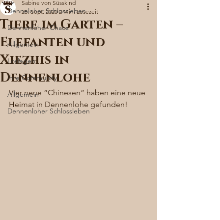
Sabine von Süsskind
Denneloher Schlossleben
25. Sept. 2020
2 Min. Lesezeit
Tiere im Garten –
Dennenloher Chaos
Elefanten und
Allgemein
Xiezhis in
Loslegen
Dennenlohe
Ihre Community
Vier neue “Chinesen” haben eine neue 
Allgemein
Heimat in Dennenlohe gefunden! 
Dennenloher Schlossleben