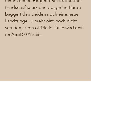
einem neuen Berg mit Blick über den 
Landschaftspark und der grüne Baron 
baggert den beiden noch eine neue 
Landzunge … mehr wird noch nicht 
verraten, denn offizielle Taufe wird erst 
im April 2021 sein. 
Von Christ Bartel wieder mal genial 
eingefangen…