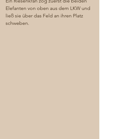
Ein Riesenkran zog zuerst die beiden 
Elefanten von oben aus dem LKW und 
ließ sie über das Feld an ihren Platz 
schweben. 