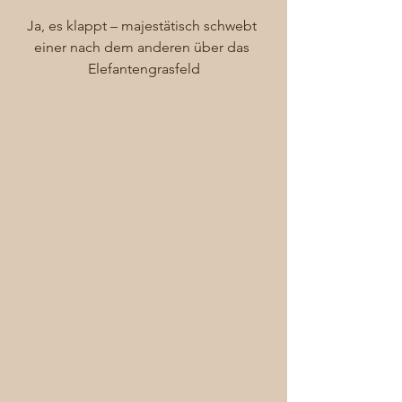
Ja, es klappt – majestätisch schwebt 
einer nach dem anderen über das 
Elefantengrasfeld