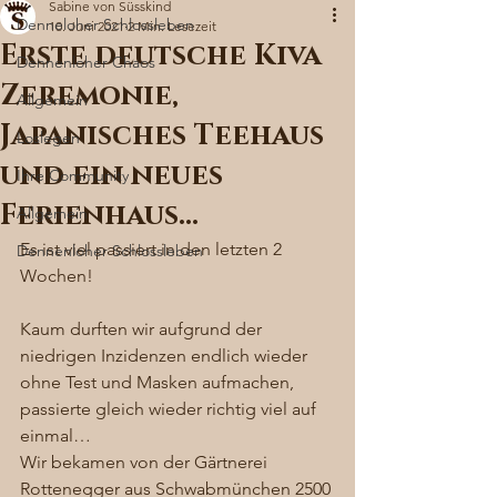
Sabine von Süsskind
Denneloher Schlossleben
10. Juni 2021
2 Min. Lesezeit
Erste deutsche Kiva
Dennenloher Chaos
Zeremonie,
Allgemein
Japanisches Teehaus
Loslegen
und ein neues
Ihre Community
Ferienhaus…
Allgemein
Es ist viel passiert in den letzten 2 
Dennenloher Schlossleben
Wochen! 
Kaum durften wir aufgrund der 
niedrigen Inzidenzen endlich wieder 
ohne Test und Masken aufmachen, 
passierte gleich wieder richtig viel auf 
einmal…  
Wir bekamen von der Gärtnerei 
Rottenegger aus Schwabmünchen 2500 