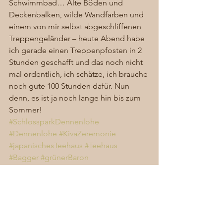
Schwimmbad… Alte Böden und 
Deckenbalken, wilde Wandfarben und 
einem von mir selbst abgeschliffenen 
Treppengeländer – heute Abend habe 
ich gerade einen Treppenpfosten in 2 
Stunden geschafft und das noch nicht 
mal ordentlich, ich schätze, ich brauche 
noch gute 100 Stunden dafür. Nun 
denn, es ist ja noch lange hin bis zum 
Sommer! 
#SchlossparkDennenlohe
#Dennenlohe
#KivaZeremonie
#japanischesTeehaus
#Teehaus
#Bagger
#grünerBaron
#Landschaftspark
#Hauswurz
#WurzelnderErde
Allgemein