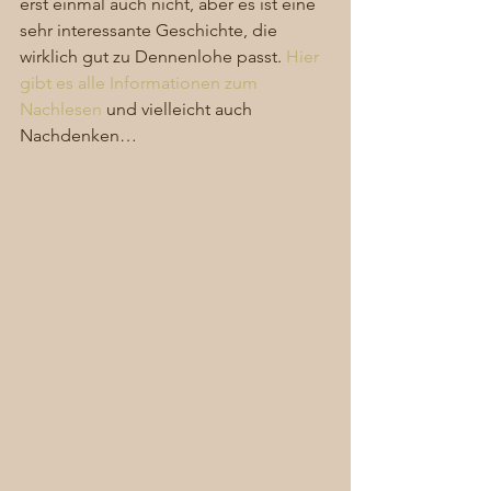
erst einmal auch nicht, aber es ist eine 
sehr interessante Geschichte, die 
wirklich gut zu Dennenlohe passt. 
Hier 
gibt es alle Informationen zum 
Nachlesen
 und vielleicht auch 
Nachdenken… 