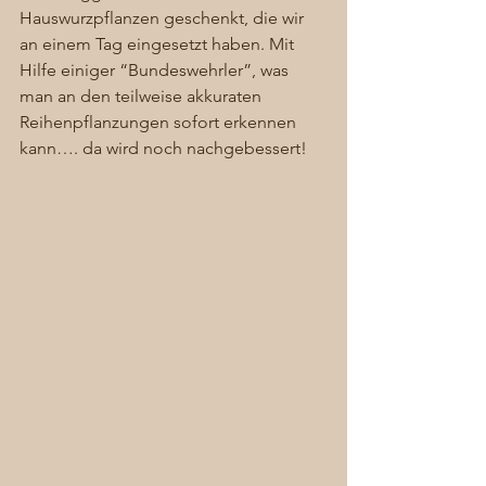
Hauswurzpflanzen geschenkt, die wir 
an einem Tag eingesetzt haben. Mit 
Hilfe einiger “Bundeswehrler”, was 
man an den teilweise akkuraten 
Reihenpflanzungen sofort erkennen 
kann…. da wird noch nachgebessert! 