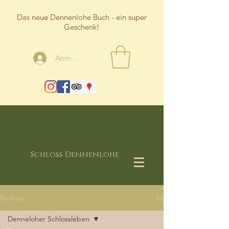
Das neue Dennenlohe Buch - ein super
Geschenk!
Anmelden
Schloss Dennenlohe
Beitrag
Denneloher Schlossleben