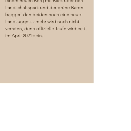
einem neuen Berg mit Blick über den 
Landschaftspark und der grüne Baron 
baggert den beiden noch eine neue 
Landzunge … mehr wird noch nicht 
verraten, denn offizielle Taufe wird erst 
im April 2021 sein. 
Von Christ Bartel wieder mal genial 
eingefangen…