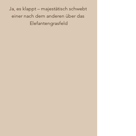
Ja, es klappt – majestätisch schwebt 
einer nach dem anderen über das 
Elefantengrasfeld