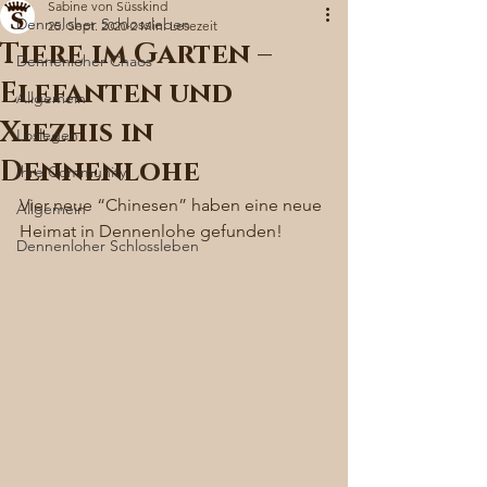
Sabine von Süsskind
Denneloher Schlossleben
25. Sept. 2020
2 Min. Lesezeit
Tiere im Garten –
Dennenloher Chaos
Elefanten und
Allgemein
Xiezhis in
Loslegen
Dennenlohe
Ihre Community
Vier neue “Chinesen” haben eine neue 
Allgemein
Heimat in Dennenlohe gefunden! 
Dennenloher Schlossleben