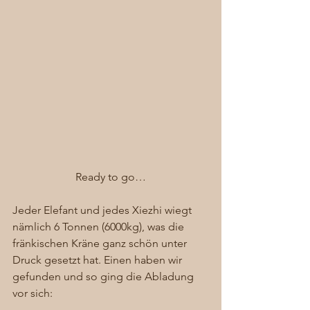
Ready to go…
Jeder Elefant und jedes Xiezhi wiegt 
nämlich 6 Tonnen (6000kg), was die 
fränkischen Kräne ganz schön unter 
Druck gesetzt hat. Einen haben wir 
gefunden und so ging die Abladung 
vor sich:  