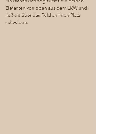
Ein Riesenkran zog zuerst die beiden 
Elefanten von oben aus dem LKW und 
ließ sie über das Feld an ihren Platz 
schweben. 