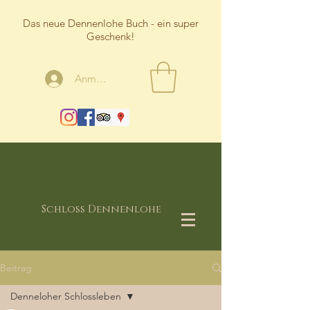
Das neue Dennenlohe Buch - ein super
Geschenk!
Anmelden
Schloss Dennenlohe
Beitrag
Denneloher Schlossleben