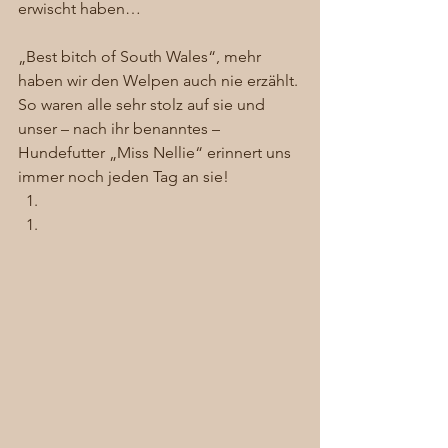
erwischt haben… 
„Best bitch of South Wales“, mehr 
haben wir den Welpen auch nie erzählt. 
So waren alle sehr stolz auf sie und 
unser – nach ihr benanntes – 
Hundefutter „Miss Nellie“ erinnert uns 
immer noch jeden Tag an sie!  