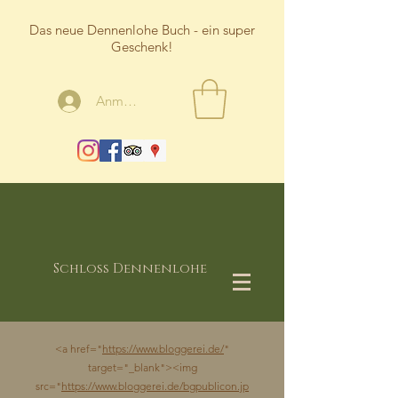
Das neue Dennenlohe Buch - ein super
Geschenk!
Anmelden
Schloss Dennenlohe
<a href="
https://www.bloggerei.de/
"
target="_blank"><img
src="
https://www.bloggerei.de/bgpublicon.jp