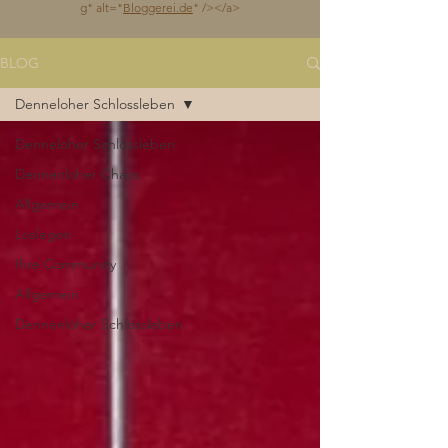
g
" alt="
Bloggerei.de
" /></a>
BLOG
Denneloher Schlossleben
Denneloher Schlossleben
Dennenloher Chaos
Allgemein
Loslegen
Ihre Community
Allgemein
Dennenloher Schlossleben