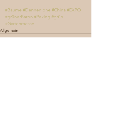
#Bäume
#Dennenlohe
#China
#EXPO
#grünerBaron
#Peking
#grün
#Gartenmesse
Allgemein
Alle ansehen
Aktuelle Beiträge