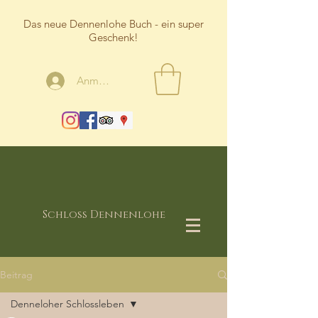
Das neue Dennenlohe Buch - ein super
Geschenk!
Anmelden
Schloss Dennenlohe
Beitrag
Denneloher Schlossleben