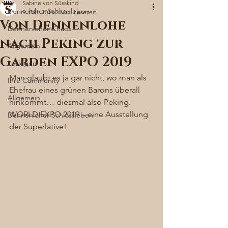
Sabine von Süsskind
Denneloher Schlossleben
9. Okt. 2019
2 Min. Lesezeit
Von Dennenlohe
Dennenloher Chaos
nach Peking zur
Allgemein
Garden EXPO 2019
Loslegen
Man glaubt es ja gar nicht, wo man als 
Ihre Community
Ehefrau eines grünen Barons überall 
Allgemein
hinkommt… diesmal also Peking. 
WORLD EXPO 2019 – eine Ausstellung 
Dennenloher Schlossleben
der Superlative! 