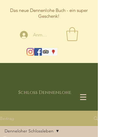
Das neue Dennenlohe Buch - ein super
Geschenk!
Anmelden
Schloss Dennenlohe
Beitrag
Denneloher Schlossleben