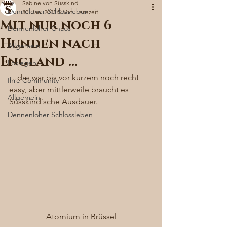
Sabine von Süsskind
Denneloher Schlossleben
30. Jan. 2022
5 Min. Lesezeit
Mit nur noch 6
Dennenloher Chaos
Hunden nach
Allgemein
England …
Loslegen
…das war bis vor kurzem noch recht 
Ihre Community
easy, aber mittlerweile braucht es 
Allgemein
Süsskind´sche Ausdauer. 
Dennenloher Schlossleben
Atomium in Brüssel