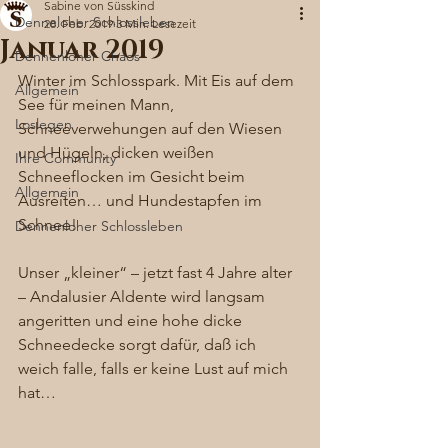
Sabine von Süsskind
Denneloher Schlossleben
28. Feb. 2019
3 Min. Lesezeit
Januar 2019
Dennenloher Chaos
Winter im Schlosspark. Mit Eis auf dem 
Allgemein
See für meinen Mann, 
Loslegen
Schneeverwehungen auf den Wiesen 
und Hügeln, dicken weißen 
Ihre Community
Schneeflocken im Gesicht beim 
Allgemein
Ausreiten… und Hundestapfen im 
Schnee! 
Dennenloher Schlossleben
Unser „kleiner“ – jetzt fast 4 Jahre alter 
– Andalusier Aldente wird langsam 
angeritten und eine hohe dicke 
Schneedecke sorgt dafür, daß ich 
weich falle, falls er keine Lust auf mich 
hat… 