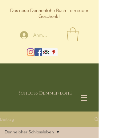
Das neue Dennenlohe Buch - ein super
Geschenk!
Anmelden
Schloss Dennenlohe
Beitrag
Denneloher Schlossleben