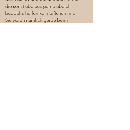
die sonst überaus gerne überall 
buddeln, helfen kein bißchen mit. 
Sie waren nämlich gerde beim 
Trüffelsuchkurs hier im Schlosspark 
angemeldet und halten sich jetzt für 
etwas Besseres! Normale Knollen 
ausbuddeln ist nichts mehr für die Fünf 
– Trüffel muß es sein!
Allgemein
Alle ansehen
Aktuelle Beiträge