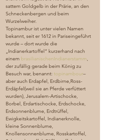
sattem Goldgelb in der Prärie, an den 
Schneckenbergen und beim 
Wurzelweiher. 
Topinambur ist unter vielen Namen 
bekannt, seit er 1612 in Pariseingeführt 
wurde – dort wurde die 
„Indianerkartoffel“ kurzerhand nach 
einem 
brasilianischen
Indianerstamm
, 
der zufällig gerade beim König zu 
Besuch war, benannt: 
topinambour
– 
aber auch Erdapfel, Erdbirne,Ross-
Erdäpfel(weil sie an Pferde verfüttert 
wurden), Jerusalem-Artischocke, 
Borbel, Erdartischocke, Erdschocke, 
Erdsonnenblume, Erdtrüffel, 
Ewigkeitskartoffel, Indianerknolle, 
kleine Sonnenblume, 
Knollensonnenblume, Rosskartoffel, 