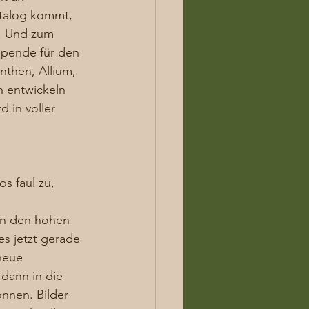
talog kommt, 
n. Und zum 
Spende für den 
nthen, Allium, 
n entwickeln 
 in voller 
s faul zu, 
 in den hohen 
s jetzt gerade 
neue 
dann in die 
nnen. Bilder 