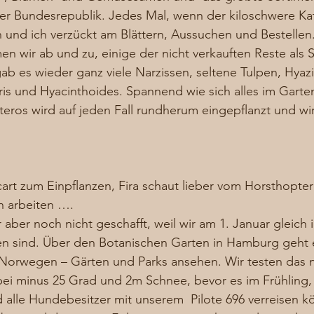
er Bundesrepublik. Jedes Mal, wenn der kiloschwere Ka
 und ich verzückt am Blättern, Aussuchen und Bestelle
 wir ab und zu, einige der nicht verkauften Reste als 
gab es wieder ganz viele Narzissen, seltene Tulpen, Hyazi
Iris und Hyacinthoides. Spannend wie sich alles im Garte
ros wird auf jeden Fall rundherum eingepflanzt und wird
cart zum Einpflanzen, Fira schaut lieber vom Horsthoptero
n arbeiten …. 
r aber noch nicht geschafft, weil wir am 1. Januar gleich
 sind. Über den Botanischen Garten in Hamburg geht e
 Norwegen – Gärten und Parks ansehen. Wir testen das 
i minus 25 Grad und 2m Schnee, bevor es im Frühling, 
alle Hundebesitzer mit unserem  Pilote 696 verreisen kö