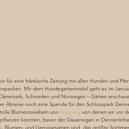
min für eine fränkische Zeitung mit allen Hunden und Pf
Einpacken. Mir dem Hundegartenmobil geht es im Januar
 Dänemark, Schweden und Norwegen – Gärten anschaue
der Abreise noch eine Spende für den Schlosspark Denn
olle Blumenzwiebeln von 
Küppers
, von denen wir vor d
 pflanzen konnten, bevor der Dauerregen in Dennenlohe
s-, Blumen- und Gemüsesamen und  das größte Sortimen