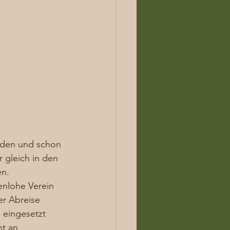
erden und schon 
 gleich in den 
n. 
enlohe Verein 
er Abreise 
 eingesetzt 
t an 