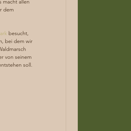
 macht allen 
er dem 
ark
 besucht, 
, bei dem wir 
Waldmarsch 
er von seinem 
tstehen soll. 