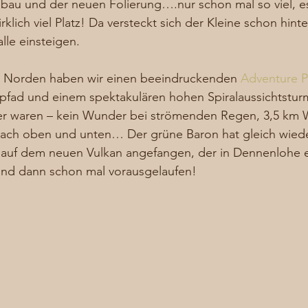
au und der neuen Folierung….nur schon mal so viel, es
klich viel Platz! Da versteckt sich der Kleine schon hint
lle einsteigen. 
 Norden haben wir einen beeindruckenden 
Adventure P
fad und einem spektakulären hohen Spiralaussichtsturm
er waren – kein Wunder bei strömenden Regen, 3,5 km 
 nach oben und unten… Der grüne Baron hat gleich wied
uf dem neuen Vulkan angefangen, der in Dennenlohe en
ind dann schon mal vorausgelaufen! 