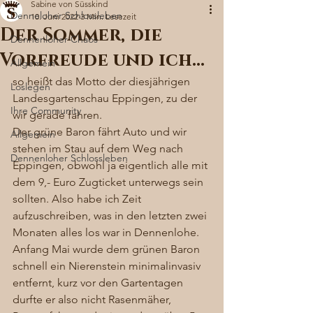
Sabine von Süsskind
Denneloher Schlossleben
10. Juni 2022
3 Min. Lesezeit
Der Sommer, die
Dennenloher Chaos
Vorfreude und ich…
Allgemein
so heißt das Motto der diesjährigen 
Loslegen
Landesgartenschau Eppingen, zu der 
Ihre Community
wir gerade fahren.  
Der grüne Baron fährt Auto und wir 
Allgemein
stehen im Stau auf dem Weg nach 
Dennenloher Schlossleben
Eppingen, obwohl ja eigentlich alle mit 
dem 9,- Euro Zugticket unterwegs sein 
sollten. Also habe ich Zeit 
aufzuschreiben, was in den letzten zwei 
Monaten alles los war in Dennenlohe. 
Anfang Mai wurde dem grünen Baron 
schnell ein Nierenstein minimalinvasiv 
entfernt, kurz vor den Gartentagen 
durfte er also nicht Rasenmäher, 