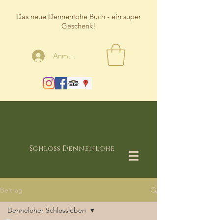
Das neue Dennenlohe Buch - ein super
Geschenk!
Anmelden
Schloss Dennenlohe
Beitrag
Denneloher Schlossleben