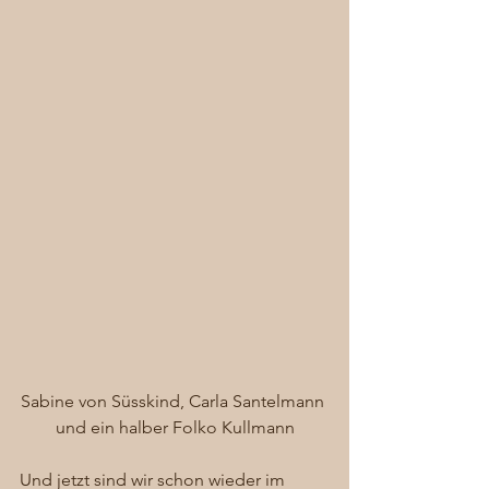
Sabine von Süsskind, Carla Santelmann 
und ein halber Folko Kullmann
Und jetzt sind wir schon wieder im 