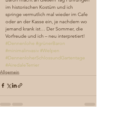
im historischen Kostüm und ich 
springe vermutlich mal wieder im Cafe 
oder an der Kasse ein, je nachdem wo 
jemand krank ist… Der Sommer, die 
Vorfreude und ich – neu interpretiert!
#Dennenlohe
#grünerBaron
#minimalinvasiv
#Welpen
#DennenloherSchlossundGartentage
#AiredaleTerrier
Allgemein
Alle ansehen
Aktuelle Beiträge