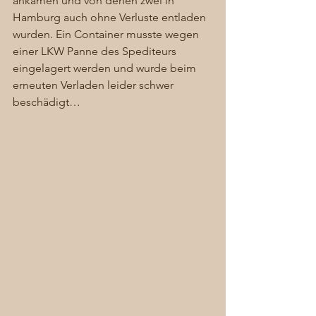
ankamen und von denen zwei in 
Hamburg auch ohne Verluste entladen 
wurden. Ein Container musste wegen 
einer LKW Panne des Spediteurs 
eingelagert werden und wurde beim 
erneuten Verladen leider schwer 
beschädigt… 