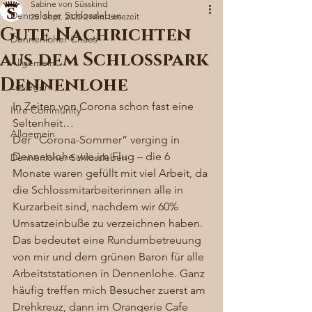
Sabine von Süsskind
Denneloher Schlossleben
25. Sept. 2020
2 Min. Lesezeit
Gute Nachrichten
Dennenloher Chaos
aus dem Schlosspark
Allgemein
Dennenlohe
Loslegen
In Zeiten von Corona schon fast eine 
Ihre Community
Seltenheit…
Allgemein
Der “Corona-Sommer” verging in 
Dennenlohe wie im Flug – die 6 
Dennenloher Schlossleben
Monate waren gefüllt mit viel Arbeit, da 
die Schlossmitarbeiterinnen alle in 
Kurzarbeit sind, nachdem wir 60% 
Umsatzeinbuße zu verzeichnen haben. 
Das bedeutet eine Rundumbetreuung 
von mir und dem grünen Baron für alle 
Arbeitststationen in Dennenlohe. Ganz 
häufig treffen mich Besucher zuerst am 
Drehkreuz, dann im Orangerie Cafe 