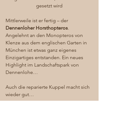
gesetzt wird
Mittlerweile ist er fertig – der 
Dennenloher Horsthopteros
. 
Angelehnt an den Monopteros von 
Klenze aus dem englischen Garten in 
München ist etwas ganz eigenes 
Einzigartiges entstanden. Ein neues 
Highlight im Landschaftspark von 
Dennenlohe… 
Auch die reparierte Kuppel macht sich 
wieder gut… 
Und alle lieben den 
Horsthopteros 
zum Sitzen und Anlehnen. Der erste 
offizielle Termin vorgestern war das 