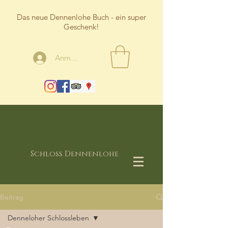
Das neue Dennenlohe Buch - ein super
Geschenk!
Anmelden
Schloss Dennenlohe
Beitrag
Denneloher Schlossleben