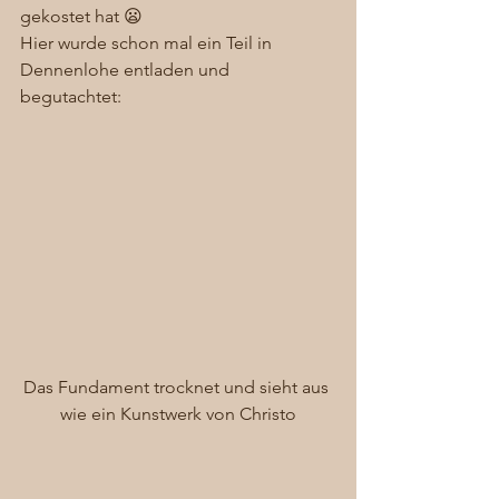
gekostet hat 😦 
Hier wurde schon mal ein Teil in 
Dennenlohe entladen und 
begutachtet: 
Das Fundament trocknet und sieht aus 
wie ein Kunstwerk von Christo