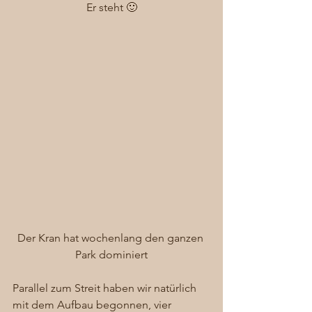
Er steht 🙂
Der Kran hat wochenlang den ganzen 
Park dominiert
Parallel zum Streit haben wir natürlich 
mit dem Aufbau begonnen, vier 