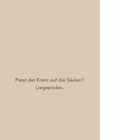
Passt der Kranz auf die Säulen? 
Liegeprobe..