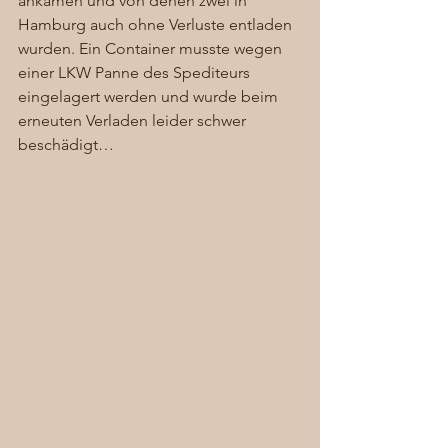
ankamen und von denen zwei in 
Hamburg auch ohne Verluste entladen 
wurden. Ein Container musste wegen 
einer LKW Panne des Spediteurs 
eingelagert werden und wurde beim 
erneuten Verladen leider schwer 
beschädigt… 