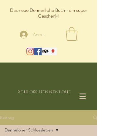
Das neue Dennenlohe Buch - ein super
Geschenk!
Anmelden
Schloss Dennenlohe
Beitrag
Denneloher Schlossleben