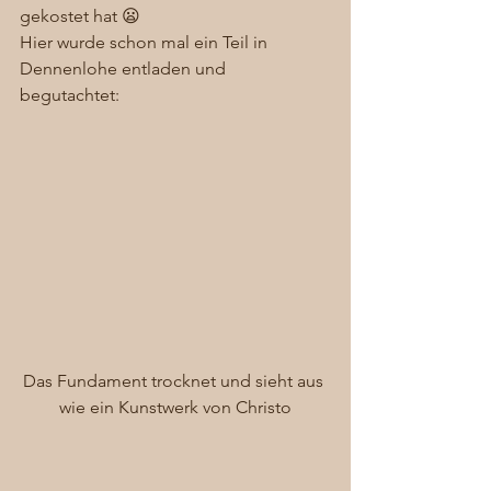
gekostet hat 😦 
Hier wurde schon mal ein Teil in 
Dennenlohe entladen und 
begutachtet: 
Das Fundament trocknet und sieht aus 
wie ein Kunstwerk von Christo