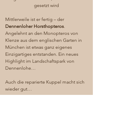
gesetzt wird
Mittlerweile ist er fertig – der 
Dennenloher Horsthopteros
. 
Angelehnt an den Monopteros von 
Klenze aus dem englischen Garten in 
München ist etwas ganz eigenes 
Einzigartiges entstanden. Ein neues 
Highlight im Landschaftspark von 
Dennenlohe… 
Auch die reparierte Kuppel macht sich 
wieder gut… 
Und alle lieben den 
Horsthopteros 
zum Sitzen und Anlehnen. Der erste 
offizielle Termin vorgestern war das 