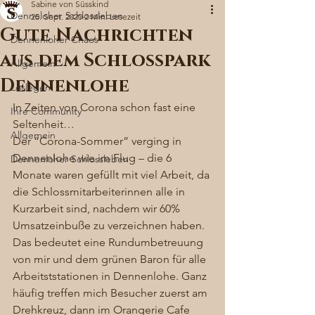
Sabine von Süsskind
Denneloher Schlossleben
25. Sept. 2020
2 Min. Lesezeit
Gute Nachrichten
Dennenloher Chaos
aus dem Schlosspark
Allgemein
Dennenlohe
Loslegen
In Zeiten von Corona schon fast eine 
Ihre Community
Seltenheit…
Allgemein
Der “Corona-Sommer” verging in 
Dennenlohe wie im Flug – die 6 
Dennenloher Schlossleben
Monate waren gefüllt mit viel Arbeit, da 
die Schlossmitarbeiterinnen alle in 
Kurzarbeit sind, nachdem wir 60% 
Umsatzeinbuße zu verzeichnen haben. 
Das bedeutet eine Rundumbetreuung 
von mir und dem grünen Baron für alle 
Arbeitststationen in Dennenlohe. Ganz 
häufig treffen mich Besucher zuerst am 
Drehkreuz, dann im Orangerie Cafe 