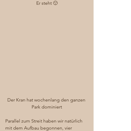
Er steht 🙂
Der Kran hat wochenlang den ganzen 
Park dominiert
Parallel zum Streit haben wir natürlich 
mit dem Aufbau begonnen, vier 