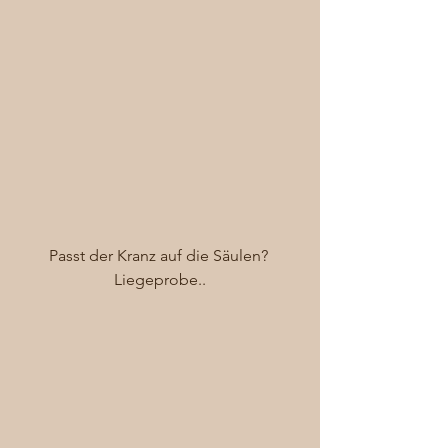
Passt der Kranz auf die Säulen? 
Liegeprobe..