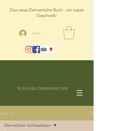
Das neue Dennenlohe Buch - ein super
Geschenk!
Anmelden
Schloss Dennenlohe
Beitrag
Denneloher Schlossleben