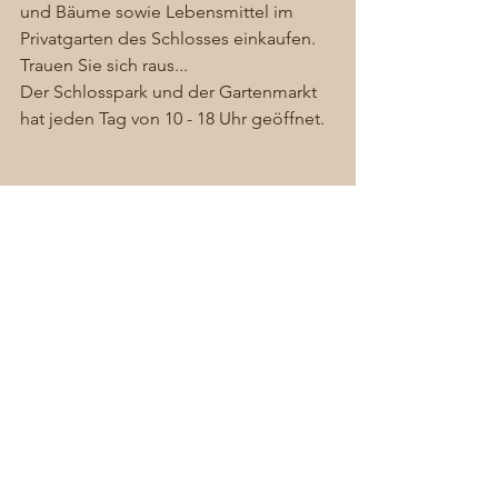
und Bäume sowie Lebensmittel im 
Privatgarten des Schlosses einkaufen. 
Trauen Sie sich raus...
Der Schlosspark und der Gartenmarkt 
hat jeden Tag von 10 - 18 Uhr geöffnet.
Alle ansehen
Aktuelle Beiträge