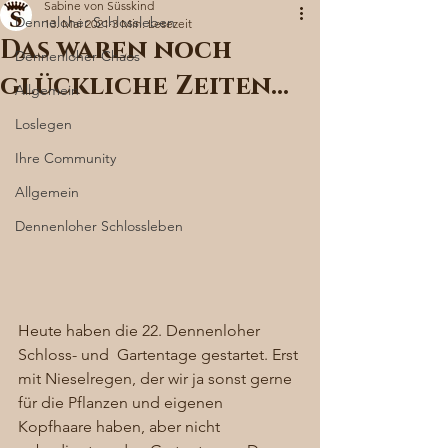
Sabine von Süsskind
Denneloher Schlossleben
13. Mai 2021
3 Min. Lesezeit
Das waren noch
Dennenloher Chaos
glückliche Zeiten...
Allgemein
Loslegen
Ihre Community
Allgemein
Dennenloher Schlossleben
Heute haben die 22. Dennenloher 
Schloss- und  Gartentage gestartet. Erst 
mit Nieselregen, der wir ja sonst gerne 
für die Pflanzen und eigenen 
Kopfhaare haben, aber nicht 