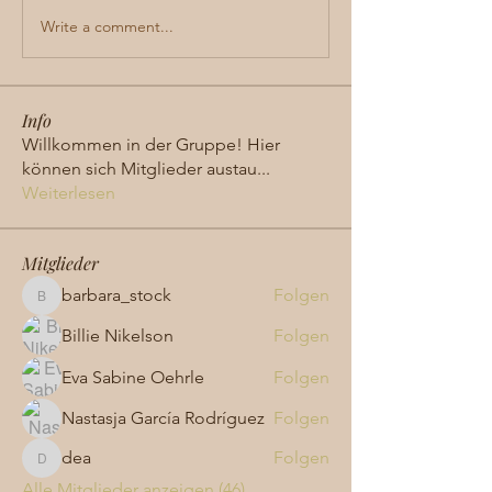
Write a comment...
Info
Willkommen in der Gruppe! Hier
können sich Mitglieder austau
...
Weiterlesen
Mitglieder
barbara_stock
Folgen
barbara_stock
Billie Nikelson
Folgen
Eva Sabine Oehrle
Folgen
Nastasja García Rodríguez
Folgen
dea
Folgen
dea
Alle Mitglieder anzeigen (46)