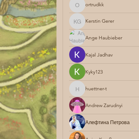
ortrudkk
ortrudkk
Kerstin Gerer
Kerstin Gerer
Ange Haubieber
Kajal Jadhav
Kyky123
huettner-t
huettner-t
Andrew Zarudnyi
Алефтина Петрова