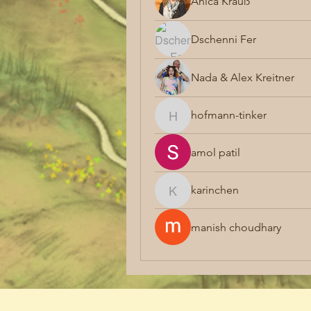
Anica Krauß
Dschenni Fer
Nada & Alex Kreitner
hofmann-tinker
hofmann-tinker
amol patil
karinchen
karinchen
manish choudhary