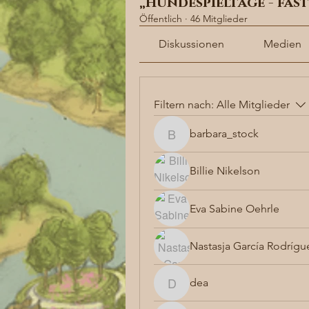
„Hundespieltage - fas
Öffentlich
·
46 Mitglieder
Diskussionen
Medien
Filtern nach:
Alle Mitglieder
barbara_stock
barbara_stock
Billie Nikelson
Eva Sabine Oehrle
Nastasja García Rodrígu
dea
dea