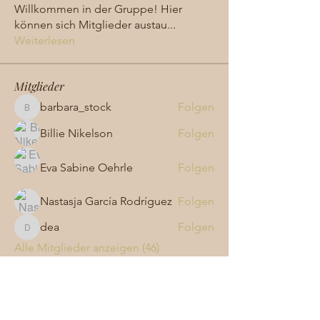
Willkommen in der Gruppe! Hier
können sich Mitglieder austau
...
Weiterlesen
Mitglieder
barbara_stock
Folgen
barbara_stock
Billie Nikelson
Folgen
Eva Sabine Oehrle
Folgen
Nastasja García Rodríguez
Folgen
dea
Folgen
dea
Alle Mitglieder anzeigen (46)