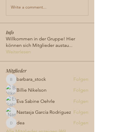
Write a comment...
Info
Willkommen in der Gruppe! Hier
können sich Mitglieder austau
...
Weiterlesen
Mitglieder
barbara_stock
Folgen
barbara_stock
Billie Nikelson
Folgen
Eva Sabine Oehrle
Folgen
Nastasja García Rodríguez
Folgen
dea
Folgen
dea
Alle Mitglieder anzeigen (46)