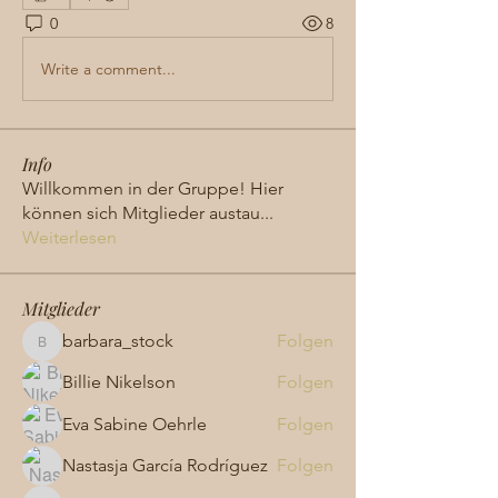
0
8
Write a comment...
Info
Willkommen in der Gruppe! Hier
können sich Mitglieder austau
...
Weiterlesen
Mitglieder
barbara_stock
Folgen
barbara_stock
Billie Nikelson
Folgen
Eva Sabine Oehrle
Folgen
Nastasja García Rodríguez
Folgen