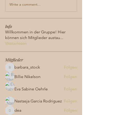
Write a comment...
Info
Willkommen in der Gruppe! Hier
können sich Mitglieder austau
...
Weiterlesen
Mitglieder
barbara_stock
Folgen
barbara_stock
Billie Nikelson
Folgen
Eva Sabine Oehrle
Folgen
Nastasja García Rodríguez
Folgen
dea
Folgen
dea