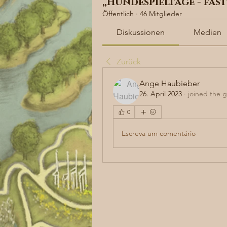
„Hundespieltage - fas
Öffentlich
·
46 Mitglieder
Diskussionen
Medien
Zurück
Ange Haubieber
26. April 2023
·
joined the 
0
Escreva um comentário