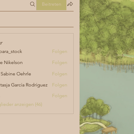
Beitreten
er
bara_stock
Folgen
_stock
lie Nikelson
Folgen
 Sabine Oehrle
Folgen
tasja García Rodríguez
Folgen
a
Folgen
glieder anzeigen (46)