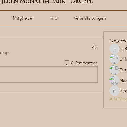
t jeden Monat im Park“-Gruppe
Mitglieder
Info
Veranstaltungen
Mitglied
bar
barbara
group.
Bil
0 Kommentare
Eva
Nas
de
dea
Alle Mit