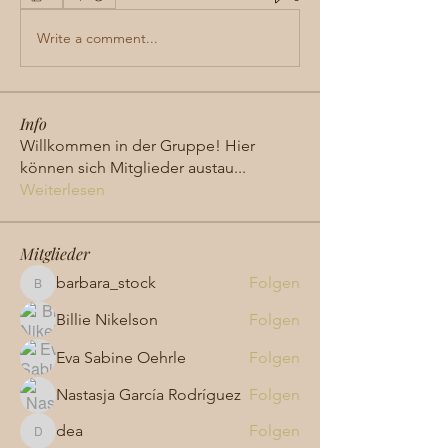
Write a comment...
Info
Willkommen in der Gruppe! Hier
können sich Mitglieder austau
...
Weiterlesen
Mitglieder
barbara_stock
Folgen
barbara_stock
Billie Nikelson
Folgen
Eva Sabine Oehrle
Folgen
Nastasja García Rodríguez
Folgen
dea
Folgen
dea